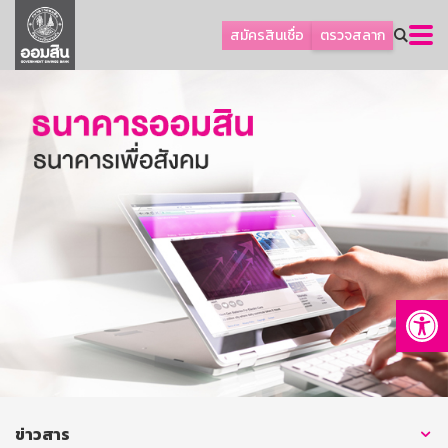
ลูกค้าธุรกิจ
สมัครสินเชื่อ
ตรวจสลาก
ลูกค้าผู้ประกอบรายย่อย
โปรโมชัน
ออมเพื่อสุข
เกี่ยวกับธนาคาร
การพัฒนาที่ยั่งยืน
ข่าวสาร
บริการทางการเงิน
Op
อื่นๆ
ติดต่อเรา
บริการออนไลน์
TH
EN
ข่าวสาร
GSB Society