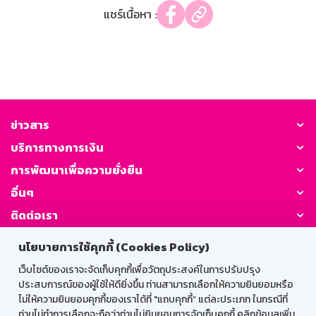
แชร์เนื้อหา :
ข่าวสาร
บริการทางการเงิน
การพัฒนาเพื่อความยั่งยืน
อื่นๆ
ติดต่อเรา
นโยบายการใช้คุกกี้ (Cookies Policy)
GSB Society:
เว็บไซต์ของเราจะจัดเก็บคุกกี้เพื่อวัตถุประสงค์ในการปรับปรุง
ประสบการณ์ของผู้ใช้ให้ดียิ่งขึ้น ท่านสามารถเลือกให้ความยินยอมหรือ
ไม่ให้ความยินยอมคุกกี้ของเราได้ที่ "แถบคุกกี้” แต่ละประเภท ในกรณีที่
สำหรับพนักงาน
ท่านไม่ทำการเลือกจะถือว่าท่านไม่ยินยอมการจัดเก็บคุกกี้ คลิกข้อมูลเพิ่ม