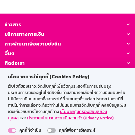
ข่าวสาร
บริการทางการเงิน
การพัฒนาเพื่อความยั่งยืน
อื่นๆ
ติดต่อเรา
นโยบายการใช้คุกกี้ (Cookies Policy)
GSB Society:
เว็บไซต์ของเราจะจัดเก็บคุกกี้เพื่อวัตถุประสงค์ในการปรับปรุง
ประสบการณ์ของผู้ใช้ให้ดียิ่งขึ้น ท่านสามารถเลือกให้ความยินยอมหรือ
ไม่ให้ความยินยอมคุกกี้ของเราได้ที่ "แถบคุกกี้” แต่ละประเภท ในกรณีที่
สำหรับพนักงาน
ท่านไม่ทำการเลือกจะถือว่าท่านไม่ยินยอมการจัดเก็บคุกกี้ คลิกข้อมูลเพิ่ม
เติมเกี่ยวกับการใช้งานคุกกี้ทาง
นโยบายคุ้มครองข้อมูลส่วน
Web HR
GSB Wisdom
M-Search
บุคคล
และ
ประกาศนโยบายความเป็นส่วนตัว (Privacy Notice)
เข้าสู่ระบบเน็ตเมล
คุกกี้ที่จำเป็น
คุกกี้เพื่อการวิเคราะห์