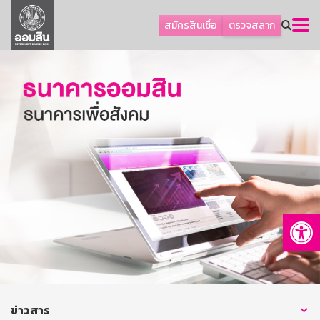
ลูกค้าธุรกิจ
สมัครสินเชื่อ
ตรวจสลาก
ลูกค้าผู้ประกอบรายย่อย
โปรโมชัน
ออมเพื่อสุข
เกี่ยวกับธนาคาร
การพัฒนาที่ยั่งยืน
ข่าวสาร
บริการทางการเงิน
Op
อื่นๆ
ติดต่อเรา
บริการออนไลน์
TH
EN
ข่าวสาร
GSB Society