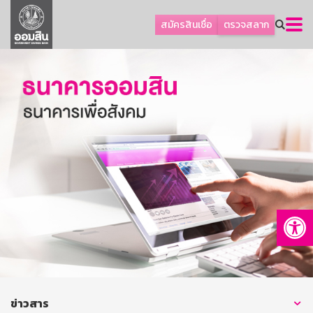
ลูกค้าธุรกิจ
สมัครสินเชื่อ
ตรวจสลาก
ลูกค้าผู้ประกอบรายย่อย
โปรโมชัน
ออมเพื่อสุข
เกี่ยวกับธนาคาร
การพัฒนาที่ยั่งยืน
ข่าวสาร
บริการทางการเงิน
Op
อื่นๆ
ติดต่อเรา
บริการออนไลน์
TH
EN
ข่าวสาร
GSB Society