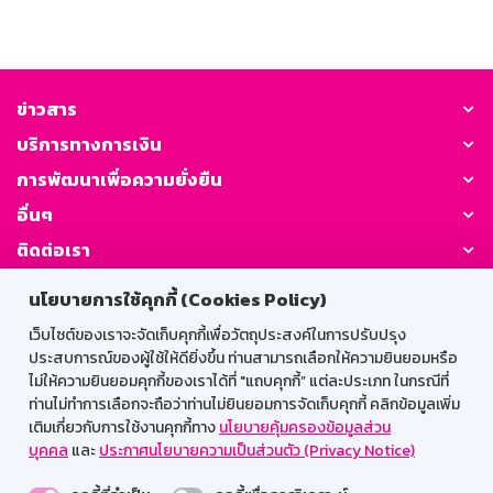
ข่าวสาร
บริการทางการเงิน
การพัฒนาเพื่อความยั่งยืน
อื่นๆ
ติดต่อเรา
นโยบายการใช้คุกกี้ (Cookies Policy)
GSB Society:
เว็บไซต์ของเราจะจัดเก็บคุกกี้เพื่อวัตถุประสงค์ในการปรับปรุง
ประสบการณ์ของผู้ใช้ให้ดียิ่งขึ้น ท่านสามารถเลือกให้ความยินยอมหรือ
ไม่ให้ความยินยอมคุกกี้ของเราได้ที่ "แถบคุกกี้” แต่ละประเภท ในกรณีที่
สำหรับพนักงาน
ท่านไม่ทำการเลือกจะถือว่าท่านไม่ยินยอมการจัดเก็บคุกกี้ คลิกข้อมูลเพิ่ม
เติมเกี่ยวกับการใช้งานคุกกี้ทาง
นโยบายคุ้มครองข้อมูลส่วน
Web HR
GSB Wisdom
M-Search
บุคคล
และ
ประกาศนโยบายความเป็นส่วนตัว (Privacy Notice)
เข้าสู่ระบบเน็ตเมล