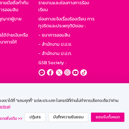
ายมือชื่อกำกับ
รายงานและช่องทางการร้อง
าคารออมสิน
เรียน
ุญาตผู้ขาย
ช่องทางแจ้งเรื่องร้องเรียน การ
ทุจริตและประพฤติมิชอบ :
ใช้จ่ายเงินหรือ
- ธนาคารออมสิน
นาคารให้
- สำนักงาน ป.ป.ช.
- สำนักงาน ป.ป.ท.
GSB Society :
ะบบเน็ตเมล
ราได้ที่ "แถบคุกกี้” แต่ละประเภท ในกรณีที่ท่านไม่ทำการเลือกจะถือว่าท่าน
otice)
ปฏิเสธ
บันทึกความยินยอม
ยอมรับทั้งหมด
ยดเพิ่มเติม >>