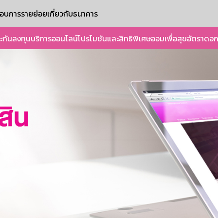
ะกอบการรายย่อย
เกี่ยวกับธนาคาร
ะกัน
ลงทุน
บริการออนไลน์
โปรโมชันและสิทธิพิเศษ
ออมเพื่อสุข
อัตราดอก