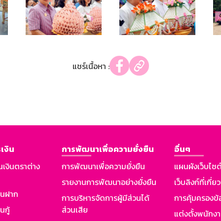
แชร์เนื้อหา :
เงิน
การพัฒนาเพื่อความยั่งยืน
อื่นๆ
นเงินตราต่าง
การพัฒนาเพื่อความยั่งยืน
แผนผังเว็บไซต
รายงานการพัฒนาอย่างยั่งยืน
เว็บลิงก์ที่เกี่ย
งินฝาก
การบริหารจัดการผู้มีส่วนได้
การคุ้มครองข้
นกู้
ส่วนเสีย
แต่งตั้งพนักง