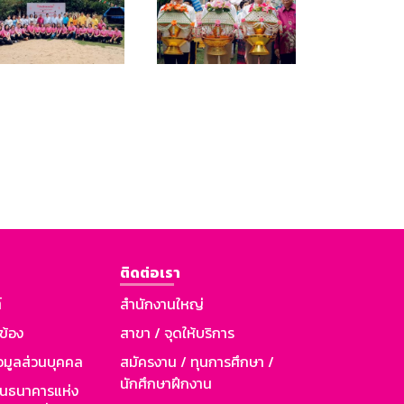
ติดต่อเรา
์
สำนักงานใหญ่
วข้อง
สาขา / จุดให้บริการ
อมูลส่วนบุคคล
สมัครงาน / ทุนการศึกษา /
นักศึกษาฝึกงาน
านธนาคารแห่ง