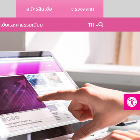
สมัครสินเชื่อ
ตรวจสลาก
เบี้ยและค่าธรรมเนียม
TH
Op