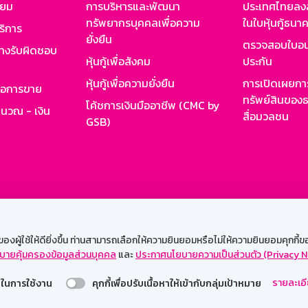
ียม
การบริหารและพัฒนา
ประเทศไทยลงล
ทรัพยากรบุคคลเพื่อความ
ในใบหุ้นกู้ธน
ริการ
ยั่งยืน
ตรวจสอบใบอน
ย่างรับผิดชอบ
หุ้นกู้เพื่อสังคม
ประกัน
หุ้นกู้เพื่อความยั่งยืน
การเปิดเผยการ
รอการขาย
ทรัพย์สินของธ
โค้ชการเงินมืออาชีพ (CMC by
ำนวณ - เงิน
สื่อมวลชน
GSB)
กงาน
Web HR
GSB Wisdom
M-Search
เข้าสู่ร
ผู้ใช้ให้ดียิ่งขึ้น ท่านสามารถเลือกให้ความยินยอมหรือไม่ให้ความยินยอมคุกกี้ของเ
บายคุ้มครองข้อมูลส่วนบุคคล
และ
ประกาศนโยบายความเป็นส่วนตัว (Privacy N
รองรับการใช้งานได้ดีบนเว็บบราวเซอร์
รายละเอี
่วยในการใช้งาน
คุกกี้เพื่อปรับเนื้อหาให้เข้ากับกลุ่มเป้าหมาย
สงวนลิขสิทธิ์ 2567 ธนาคารออมสิน