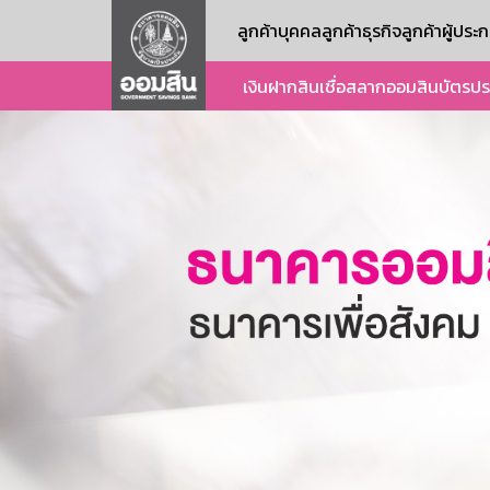
ลูกค้าบุคคล
ลูกค้าธุรกิจ
ลูกค้าผู้ปร
เงินฝาก
สินเชื่อ
สลากออมสิน
บัตร
ปร