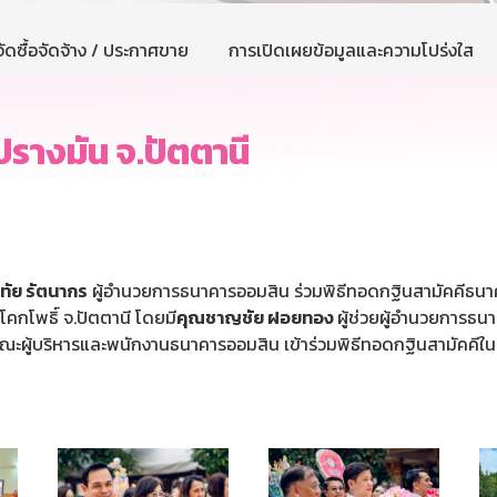
ัดซื้อจัดจ้าง / ประกาศขาย
การเปิดเผยข้อมูลและความโปร่งใส
รางมัน จ.ปัตตานี
ิทัย รัตนากร
ผู้อำนวยการธนาคารออมสิน ร่วมพิธีทอดกฐินสามัคคีธนา
คกโพธิ์ จ.ปัตตานี โดยมี
คุณชาญชัย ฝอยทอง
ผู้ช่วยผู้อำนวยการธ
ะผู้บริหารและพนักงานธนาคารออมสิน เข้าร่วมพิธีทอดกฐินสามัคคีในคร