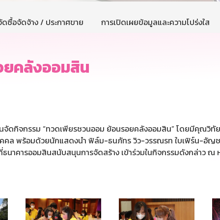
ัดซื้อจัดจ้าง / ประกาศขาย
การเปิดเผยข้อมูลและความโปร่งใส
อยคลังออมสิน
สินจัดกิจกรรม “ทวดเพียรชวนออม ย้อนรอยคลังออมสิน” โดยมีคุณวิทั
าบุคคล พร้อมด้วยนักแสดงนำ ฟิล์ม-ธนภัทร วิว-วรรณรท ใบเฟิร์น-อัญช
 6 ที่ธนาคารออมสินสนับสนุนการจัดสร้าง เข้าร่วมในกิจกรรมดังกล่าว