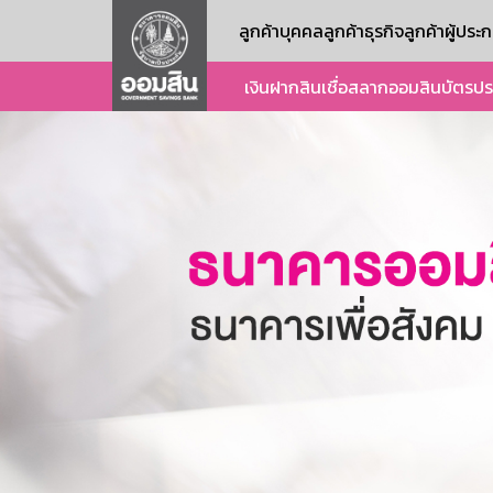
ลูกค้าบุคคล
ลูกค้าธุรกิจ
ลูกค้าผู้ปร
เงินฝาก
สินเชื่อ
สลากออมสิน
บัตร
ปร