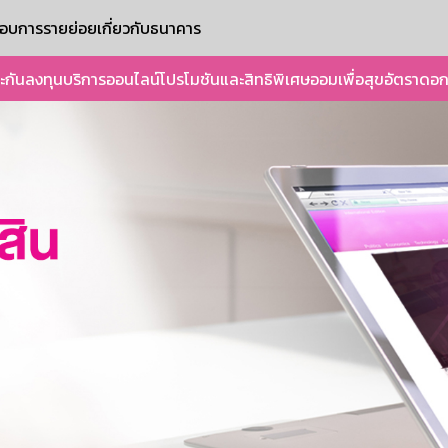
ะกอบการรายย่อย
เกี่ยวกับธนาคาร
ะกัน
ลงทุน
บริการออนไลน์
โปรโมชันและสิทธิพิเศษ
ออมเพื่อสุข
อัตราดอก