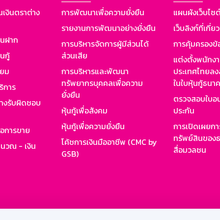
นเงินตราต่าง
การพัฒนาเพื่อความยั่งยืน
แผนผังเว็บไซต
รายงานการพัฒนาอย่างยั่งยืน
เว็บลิงก์ที่เกี่ย
งินฝาก
การบริหารจัดการผู้มีส่วนได้
การคุ้มครองข้
นกู้
ส่วนเสีย
แต่งตั้งพนักง
ียม
การบริหารและพัฒนา
ประเทศไทยลงล
ทรัพยากรบุคคลเพื่อความ
ในใบหุ้นกู้ธน
ริการ
ยั่งยืน
ตรวจสอบใบอน
ย่างรับผิดชอบ
หุ้นกู้เพื่อสังคม
ประกัน
หุ้นกู้เพื่อความยั่งยืน
การเปิดเผยการ
รอการขาย
ทรัพย์สินของธ
โค้ชการเงินมืออาชีพ (CMC by
ำนวณ - เงิน
สื่อมวลชน
GSB)
กงาน
Web HR
GSB Wisdom
M-Search
เข้าสู่ร