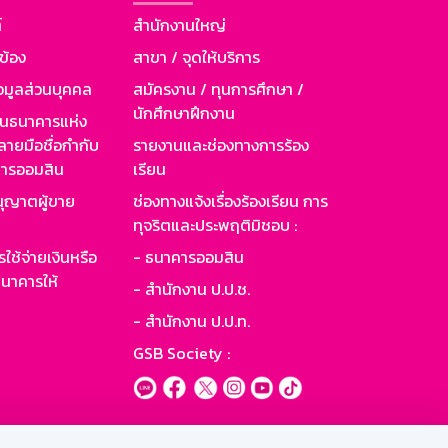
์
สำนักงานใหญ่
วข้อง
สาขา / จุดให้บริการ
อมูลส่วนบุคคล
สมัครงาน / ทุนการศึกษา /
นักศึกษาฝึกงาน
านธนาคารแห่ง
ายมือชื่อกำกับ
รายงานและช่องทางการร้อง
าคารออมสิน
เรียน
ุญาตผู้ขาย
ช่องทางแจ้งเรื่องร้องเรียน การ
ทุจริตและประพฤติมิชอบ :
ใช้จ่ายเงินหรือ
- ธนาคารออมสิน
นาคารให้
- สำนักงาน ป.ป.ช.
- สำนักงาน ป.ป.ท.
GSB Society :
ะบบเน็ตเมล