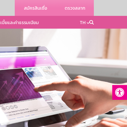
สมัครสินเชื่อ
ตรวจสลาก
เบี้ยและค่าธรรมเนียม
TH
Op