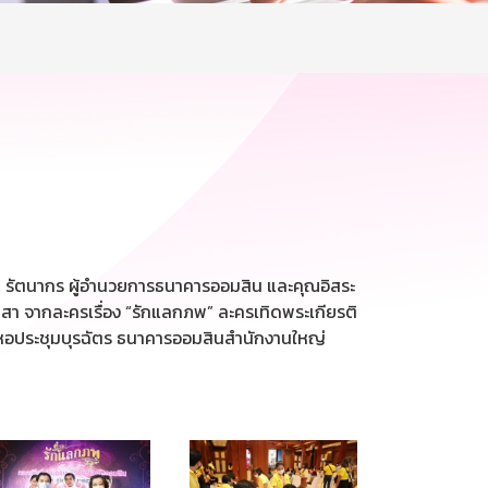
ย รัตนากร ผู้อำนวยการธนาคารออมสิน และคุณอิสระ
สา จากละครเรื่อง “รักแลกภพ” ละครเทิดพระเกียรติ
 ณ หอประชุมบุรฉัตร ธนาคารออมสินสำนักงานใหญ่