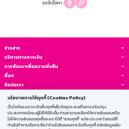
แชร์เนื้อหา :
ข่าวสาร
บริการทางการเงิน
การพัฒนาเพื่อความยั่งยืน
อื่นๆ
ติดต่อเรา
นโยบายการใช้คุกกี้ (Cookies Policy)
GSB Society:
เว็บไซต์ของเราจะจัดเก็บคุกกี้เพื่อวัตถุประสงค์ในการปรับปรุง
ประสบการณ์ของผู้ใช้ให้ดียิ่งขึ้น ท่านสามารถเลือกให้ความยินยอมหรือ
ไม่ให้ความยินยอมคุกกี้ของเราได้ที่ "แถบคุกกี้” แต่ละประเภท ในกรณีที่
สำหรับพนักงาน
ท่านไม่ทำการเลือกจะถือว่าท่านไม่ยินยอมการจัดเก็บคุกกี้ คลิกข้อมูลเพิ่ม