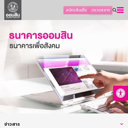
ลูกค้าธุรกิจ
สมัครสินเชื่อ
ตรวจสลาก
ลูกค้าผู้ประกอบรายย่อย
โปรโมชัน
ออมเพื่อสุข
เกี่ยวกับธนาคาร
การพัฒนาที่ยั่งยืน
ข่าวสาร
บริการทางการเงิน
Op
อื่นๆ
ติดต่อเรา
บริการออนไลน์
TH
EN
ข่าวสาร
GSB Society