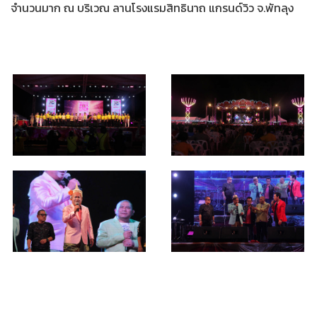
จำนวนมาก ณ บริเวณ ลานโรงแรมสิทธินาถ แกรนด์วิว จ.พัทลุง