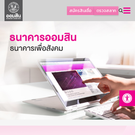
ลูกค้าธุรกิจ
สมัครสินเชื่อ
ตรวจสลาก
ลูกค้าผู้ประกอบรายย่อย
โปรโมชัน
ออมเพื่อสุข
เกี่ยวกับธนาคาร
การพัฒนาที่ยั่งยืน
ข่าวสาร
บริการทางการเงิน
Op
อื่นๆ
ติดต่อเรา
บริการออนไลน์
TH
EN
GSB Society