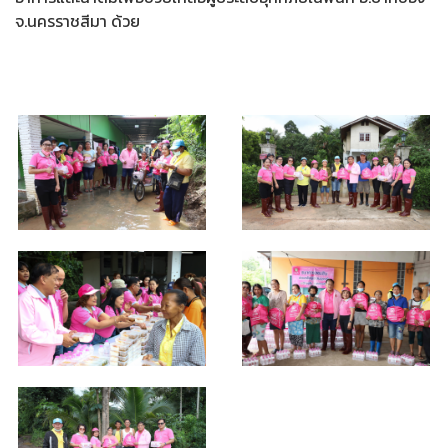
จ.นครราชสีมา ด้วย