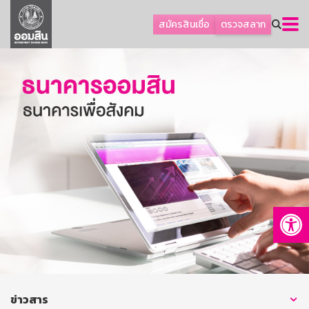
ลูกค้าธุรกิจ
สมัครสินเชื่อ
ตรวจสลาก
ลูกค้าผู้ประกอบรายย่อย
โปรโมชัน
ออมเพื่อสุข
เกี่ยวกับธนาคาร
การพัฒนาที่ยั่งยืน
ข่าวสาร
บริการทางการเงิน
Op
อื่นๆ
ติดต่อเรา
บริการออนไลน์
TH
EN
ข่าวสาร
GSB Society