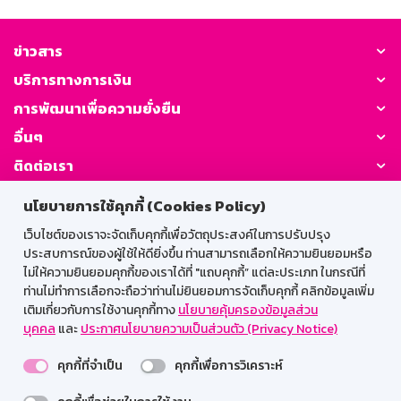
ข่าวสาร
บริการทางการเงิน
การพัฒนาเพื่อความยั่งยืน
อื่นๆ
ติดต่อเรา
นโยบายการใช้คุกกี้ (Cookies Policy)
GSB Society:
เว็บไซต์ของเราจะจัดเก็บคุกกี้เพื่อวัตถุประสงค์ในการปรับปรุง
ประสบการณ์ของผู้ใช้ให้ดียิ่งขึ้น ท่านสามารถเลือกให้ความยินยอมหรือ
ไม่ให้ความยินยอมคุกกี้ของเราได้ที่ "แถบคุกกี้” แต่ละประเภท ในกรณีที่
สำหรับพนักงาน
ท่านไม่ทำการเลือกจะถือว่าท่านไม่ยินยอมการจัดเก็บคุกกี้ คลิกข้อมูลเพิ่ม
เติมเกี่ยวกับการใช้งานคุกกี้ทาง
นโยบายคุ้มครองข้อมูลส่วน
Web HR
GSB Wisdom
M-Search
บุคคล
และ
ประกาศนโยบายความเป็นส่วนตัว (Privacy Notice)
เข้าสู่ระบบเน็ตเมล
คุกกี้ที่จำเป็น
คุกกี้เพื่อการวิเคราะห์