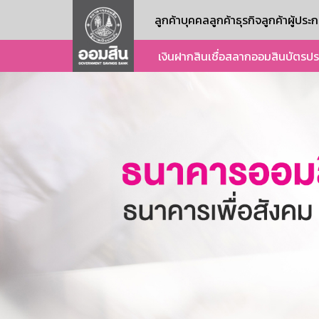
ลูกค้าบุคคล
ลูกค้าธุรกิจ
ลูกค้าผู้ปร
เงินฝาก
สินเชื่อ
สลากออมสิน
บัตร
ปร