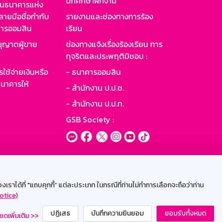
นักศึกษาฝึกงาน
านธนาคารแห่ง
ายมือชื่อกำกับ
รายงานและช่องทางการร้อง
าคารออมสิน
เรียน
ุญาตผู้ขาย
ช่องทางแจ้งเรื่องร้องเรียน การ
ทุจริตและประพฤติมิชอบ :
ใช้จ่ายเงินหรือ
- ธนาคารออมสิน
นาคารให้
- สำนักงาน ป.ป.ช.
- สำนักงาน ป.ป.ท.
GSB Society :
ะบบเน็ตเมล
ราได้ที่ "แถบคุกกี้” แต่ละประเภท ในกรณีที่ท่านไม่ทำการเลือกจะถือว่าท่าน
otice)
ปฏิเสธ
บันทึกความยินยอม
ยอมรับทั้งหมด
ยดเพิ่มเติม >>