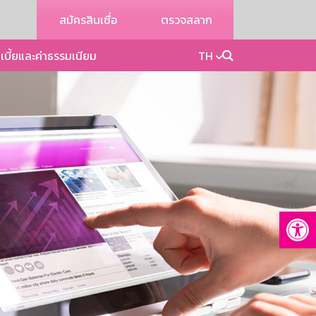
สมัครสินเชื่อ
ตรวจสลาก
เบี้ยและค่าธรรมเนียม
TH
Op