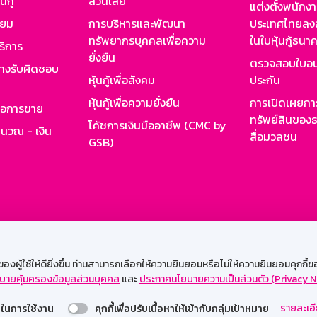
นกู้
ส่วนเสีย
แต่งตั้งพนักง
ียม
การบริหารและพัฒนา
ประเทศไทยลงล
ทรัพยากรบุคคลเพื่อความ
ในใบหุ้นกู้ธน
ริการ
ยั่งยืน
ตรวจสอบใบอน
ย่างรับผิดชอบ
หุ้นกู้เพื่อสังคม
ประกัน
หุ้นกู้เพื่อความยั่งยืน
การเปิดเผยการ
รอการขาย
ทรัพย์สินของธ
โค้ชการเงินมืออาชีพ (CMC by
ำนวณ - เงิน
สื่อมวลชน
GSB)
กงาน
Web HR
GSB Wisdom
M-Search
เข้าสู่ร
ผู้ใช้ให้ดียิ่งขึ้น ท่านสามารถเลือกให้ความยินยอมหรือไม่ให้ความยินยอมคุกกี้ของเ
บายคุ้มครองข้อมูลส่วนบุคคล
และ
ประกาศนโยบายความเป็นส่วนตัว (Privacy N
รองรับการใช้งานได้ดีบนเว็บบราวเซอร์
รายละเอี
่วยในการใช้งาน
คุกกี้เพื่อปรับเนื้อหาให้เข้ากับกลุ่มเป้าหมาย