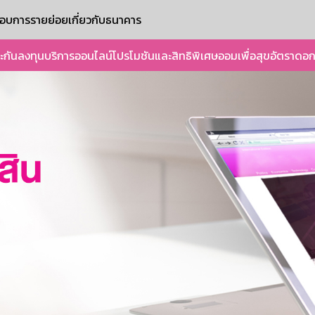
ะกอบการรายย่อย
เกี่ยวกับธนาคาร
ะกัน
ลงทุน
บริการออนไลน์
โปรโมชันและสิทธิพิเศษ
ออมเพื่อสุข
อัตราดอก