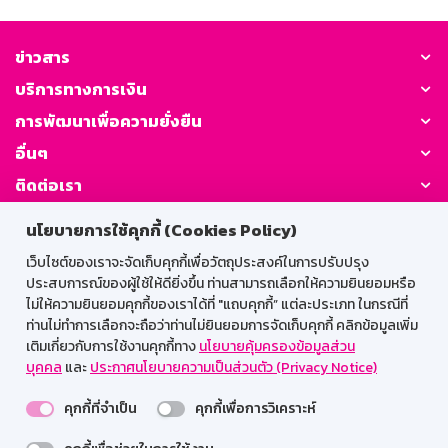
ข่าวสาร
บริการทางการเงิน
การพัฒนาเพื่อความยั่งยืน
อื่นๆ
ติดต่อเรา
นโยบายการใช้คุกกี้ (Cookies Policy)
GSB Society:
เว็บไซต์ของเราจะจัดเก็บคุกกี้เพื่อวัตถุประสงค์ในการปรับปรุง
ประสบการณ์ของผู้ใช้ให้ดียิ่งขึ้น ท่านสามารถเลือกให้ความยินยอมหรือ
ไม่ให้ความยินยอมคุกกี้ของเราได้ที่ "แถบคุกกี้” แต่ละประเภท ในกรณีที่
สำหรับพนักงาน
ท่านไม่ทำการเลือกจะถือว่าท่านไม่ยินยอมการจัดเก็บคุกกี้ คลิกข้อมูลเพิ่ม
เติมเกี่ยวกับการใช้งานคุกกี้ทาง
นโยบายคุ้มครองข้อมูลส่วน
Web HR
GSB Wisdom
M-Search
บุคคล
และ
ประกาศนโยบายความเป็นส่วนตัว (Privacy Notice)
เข้าสู่ระบบเน็ตเมล
คุกกี้ที่จำเป็น
คุกกี้เพื่อการวิเคราะห์