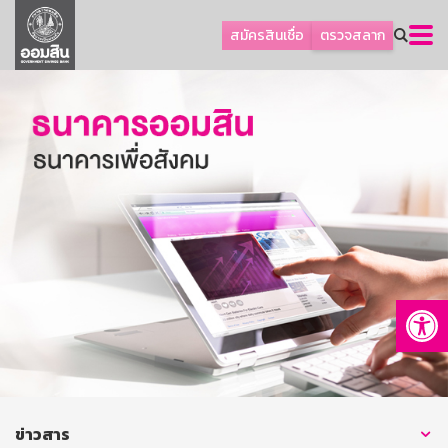
ลูกค้าธุรกิจ
สมัครสินเชื่อ
ตรวจสลาก
ลูกค้าผู้ประกอบรายย่อย
โปรโมชัน
ออมเพื่อสุข
เกี่ยวกับธนาคาร
การพัฒนาที่ยั่งยืน
ข่าวสาร
บริการทางการเงิน
Op
อื่นๆ
ติดต่อเรา
บริการออนไลน์
TH
EN
ข่าวสาร
GSB Society