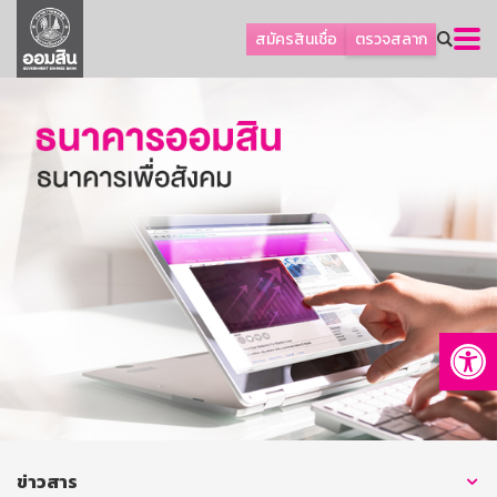
ลูกค้าธุรกิจ
สมัครสินเชื่อ
ตรวจสลาก
ลูกค้าผู้ประกอบรายย่อย
โปรโมชัน
ออมเพื่อสุข
เกี่ยวกับธนาคาร
การพัฒนาที่ยั่งยืน
ข่าวสาร
บริการทางการเงิน
Op
อื่นๆ
ติดต่อเรา
บริการออนไลน์
TH
EN
ข่าวสาร
GSB Society