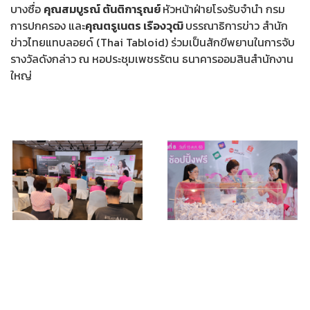
บางซื่อ
คุณ
สมบูรณ์ ตันติการุณย์
หัวหน้าฝ่ายโรงรับจำนำ กรม
การปกครอง และ
คุณ
ตรูเนตร เรืองวุฒิ
บรรณาธิการข่าว สำนัก
ข่าวไทยแทบลอยด์ (Thai Tabloid) ร่วมเป็นสักขีพยานในการจับ
รางวัลดังกล่าว ณ หอประชุมเพชรรัตน ธนาคารออมสินสำนักงาน
ใหญ่