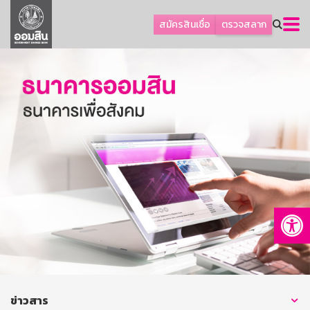
ลูกค้าธุรกิจ
สมัครสินเชื่อ
ตรวจสลาก
ลูกค้าผู้ประกอบรายย่อย
โปรโมชัน
ออมเพื่อสุข
เกี่ยวกับธนาคาร
การพัฒนาที่ยั่งยืน
ข่าวสาร
บริการทางการเงิน
Op
อื่นๆ
ติดต่อเรา
บริการออนไลน์
TH
EN
ข่าวสาร
GSB Society