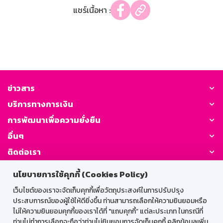
แชร์เนื้อหา :
ข่าวสาร
บริการทางการเงิน
การพัฒนาเพื่อความยั่งยืน
อื่นๆ
ติดต่อเรา
นโยบายการใช้คุกกี้ (Cookies Policy)
GSB Society:
เว็บไซต์ของเราจะจัดเก็บคุกกี้เพื่อวัตถุประสงค์ในการปรับปรุง
ประสบการณ์ของผู้ใช้ให้ดียิ่งขึ้น ท่านสามารถเลือกให้ความยินยอมหรือ
ไม่ให้ความยินยอมคุกกี้ของเราได้ที่ "แถบคุกกี้” แต่ละประเภท ในกรณีที่
สำหรับพนักงาน
ท่านไม่ทำการเลือกจะถือว่าท่านไม่ยินยอมการจัดเก็บคุกกี้ คลิกข้อมูลเพิ่ม