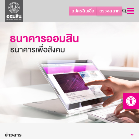
ลูกค้าธุรกิจ
สมัครสินเชื่อ
ตรวจสลาก
ลูกค้าผู้ประกอบรายย่อย
โปรโมชัน
ออมเพื่อสุข
เกี่ยวกับธนาคาร
การพัฒนาที่ยั่งยืน
ข่าวสาร
บริการทางการเงิน
Op
อื่นๆ
ติดต่อเรา
บริการออนไลน์
TH
EN
ข่าวสาร
GSB Society