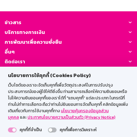
ข่าวสาร
บริการทางการเงิน
การพัฒนาเพื่อความยั่งยืน
อื่นๆ
ติดต่อเรา
นโยบายการใช้คุกกี้ (Cookies Policy)
GSB Society:
เว็บไซต์ของเราจะจัดเก็บคุกกี้เพื่อวัตถุประสงค์ในการปรับปรุง
ประสบการณ์ของผู้ใช้ให้ดียิ่งขึ้น ท่านสามารถเลือกให้ความยินยอมหรือ
ไม่ให้ความยินยอมคุกกี้ของเราได้ที่ "แถบคุกกี้” แต่ละประเภท ในกรณีที่
สำหรับพนักงาน
ท่านไม่ทำการเลือกจะถือว่าท่านไม่ยินยอมการจัดเก็บคุกกี้ คลิกข้อมูลเพิ่ม
เติมเกี่ยวกับการใช้งานคุกกี้ทาง
นโยบายคุ้มครองข้อมูลส่วน
Web HR
GSB Wisdom
M-Search
บุคคล
และ
ประกาศนโยบายความเป็นส่วนตัว (Privacy Notice)
เข้าสู่ระบบเน็ตเมล
คุกกี้ที่จำเป็น
คุกกี้เพื่อการวิเคราะห์