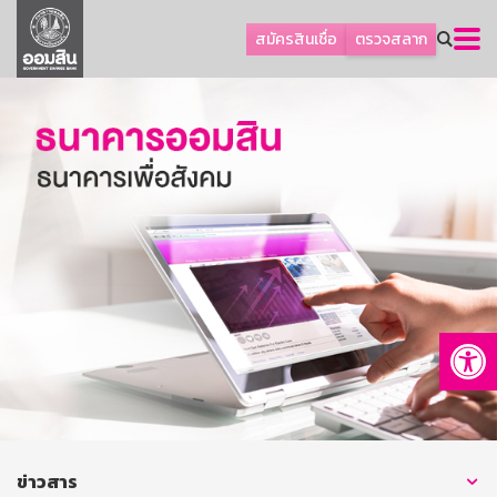
ลูกค้าธุรกิจ
สมัครสินเชื่อ
ตรวจสลาก
ลูกค้าผู้ประกอบรายย่อย
โปรโมชัน
ออมเพื่อสุข
เกี่ยวกับธนาคาร
การพัฒนาที่ยั่งยืน
ข่าวสาร
บริการทางการเงิน
Op
อื่นๆ
ติดต่อเรา
บริการออนไลน์
TH
EN
ข่าวสาร
GSB Society