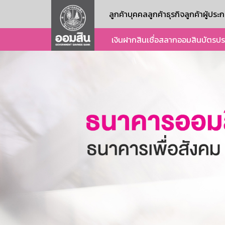
ลูกค้าบุคคล
ลูกค้าธุรกิจ
ลูกค้าผู้ปร
เงินฝาก
สินเชื่อ
สลากออมสิน
บัตร
ปร