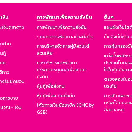
เงิน
การพัฒนาเพื่อความยั่งยืน
อื่นๆ
นเงินตราต่าง
การพัฒนาเพื่อความยั่งยืน
แผนผังเว็บไซต
รายงานการพัฒนาอย่างยั่งยืน
เว็บลิงก์ที่เกี่ย
งินฝาก
การบริหารจัดการผู้มีส่วนได้
การคุ้มครองข้
นกู้
ส่วนเสีย
แต่งตั้งพนักง
ียม
การบริหารและพัฒนา
ประเทศไทยลงล
ทรัพยากรบุคคลเพื่อความ
ในใบหุ้นกู้ธน
ริการ
ยั่งยืน
ตรวจสอบใบอน
ย่างรับผิดชอบ
หุ้นกู้เพื่อสังคม
ประกัน
หุ้นกู้เพื่อความยั่งยืน
การเปิดเผยการ
รอการขาย
ทรัพย์สินของธ
โค้ชการเงินมืออาชีพ (CMC by
ำนวณ - เงิน
สื่อมวลชน
GSB)