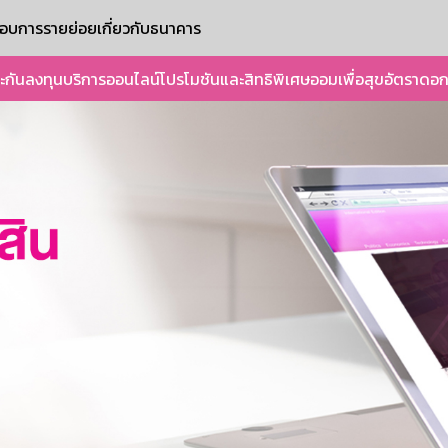
ะกอบการรายย่อย
เกี่ยวกับธนาคาร
ะกัน
ลงทุน
บริการออนไลน์
โปรโมชันและสิทธิพิเศษ
ออมเพื่อสุข
อัตราดอก