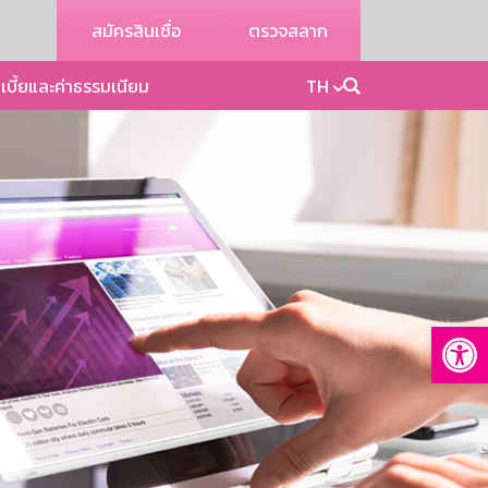
สมัครสินเชื่อ
ตรวจสลาก
เบี้ยและค่าธรรมเนียม
TH
Op