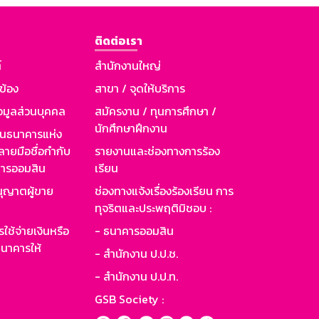
ติดต่อเรา
์
สำนักงานใหญ่
วข้อง
สาขา / จุดให้บริการ
อมูลส่วนบุคคล
สมัครงาน / ทุนการศึกษา /
นักศึกษาฝึกงาน
านธนาคารแห่ง
ายมือชื่อกำกับ
รายงานและช่องทางการร้อง
าคารออมสิน
เรียน
ุญาตผู้ขาย
ช่องทางแจ้งเรื่องร้องเรียน การ
ทุจริตและประพฤติมิชอบ :
ใช้จ่ายเงินหรือ
- ธนาคารออมสิน
นาคารให้
- สำนักงาน ป.ป.ช.
- สำนักงาน ป.ป.ท.
GSB Society :