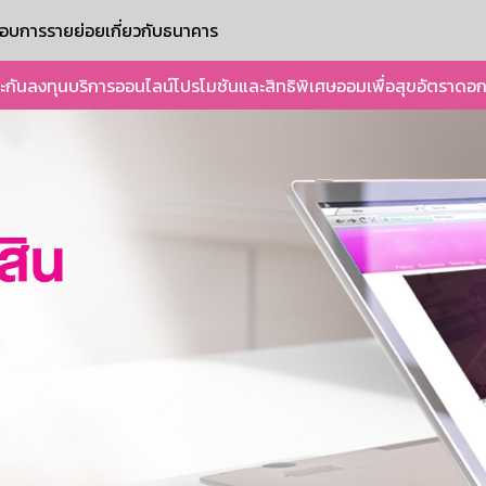
ะกอบการรายย่อย
เกี่ยวกับธนาคาร
ะกัน
ลงทุน
บริการออนไลน์
โปรโมชันและสิทธิพิเศษ
ออมเพื่อสุข
อัตราดอก