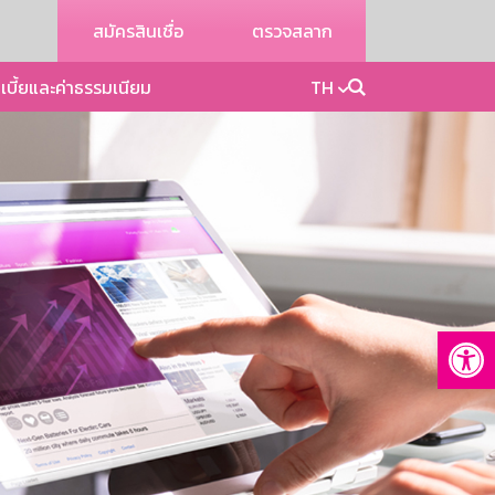
สมัครสินเชื่อ
ตรวจสลาก
เบี้ยและค่าธรรมเนียม
TH
Op