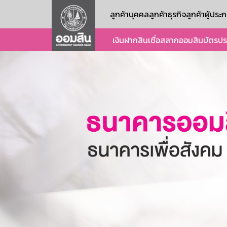
ลูกค้าบุคคล
ลูกค้าธุรกิจ
ลูกค้าผู้ปร
เงินฝาก
สินเชื่อ
สลากออมสิน
บัตร
ปร