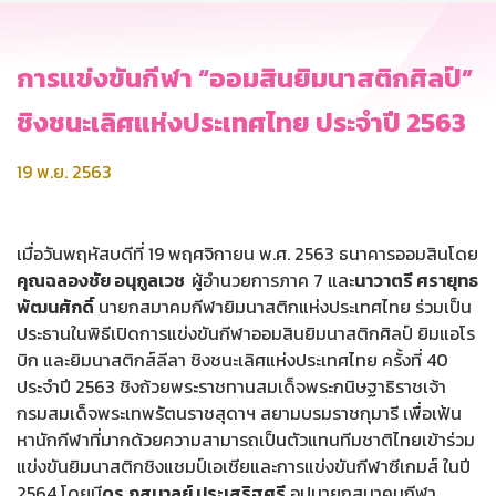
การแข่งขันกีฬา “ออมสินยิมนาสติกศิลป์”
ชิงชนะเลิศแห่งประเทศไทย ประจำปี 2563
19 พ.ย. 2563
เมื่อวันพฤหัสบดีที่ 19 พฤศจิกายน พ.ศ. 2563 ธนาคารออมสินโดย
คุณฉลองชัย อนุกูลเวช
ผู้อำนวยการภาค 7 และ
นาวาตรี ศรายุทธ
พัฒนศักดิ์
นายกสมาคมกีฬายิมนาสติกแห่งประเทศไทย ร่วมเป็น
ประธานในพิธีเปิดการแข่งขันกีฬาออมสินยิมนาสติกศิลป์ ยิมแอโร
บิก และยิมนาสติกส์ลีลา ชิงชนะเลิศแห่งประเทศไทย ครั้งที่ 40
ประจำปี 2563 ชิงถ้วยพระราชทานสมเด็จพระกนิษฐาธิราชเจ้า
กรมสมเด็จพระเทพรัตนราชสุดาฯ สยามบรมราชกุมารี เพื่อเฟ้น
หานักกีฬาที่มากด้วยความสามารถเป็นตัวแทนทีมชาติไทยเข้าร่วม
แข่งขันยิมนาสติกชิงแชมป์เอเชียและการแข่งขันกีฬาซีเกมส์ ในปี
2564 โดยมี
ดร.กุสุมาลย์ ประเสริฐศรี
อุปนายกสมาคมกีฬา