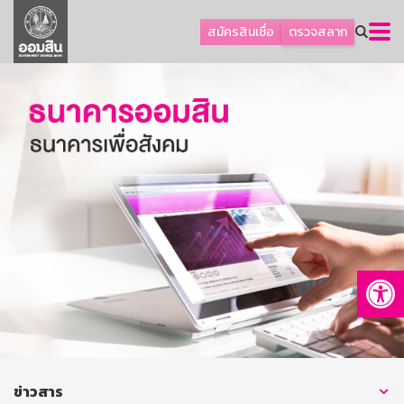
ลูกค้าธุรกิจ
สมัครสินเชื่อ
ตรวจสลาก
ลูกค้าผู้ประกอบรายย่อย
โปรโมชัน
ออมเพื่อสุข
เกี่ยวกับธนาคาร
การพัฒนาที่ยั่งยืน
ข่าวสาร
บริการทางการเงิน
Op
อื่นๆ
ติดต่อเรา
บริการออนไลน์
TH
EN
ข่าวสาร
GSB Society