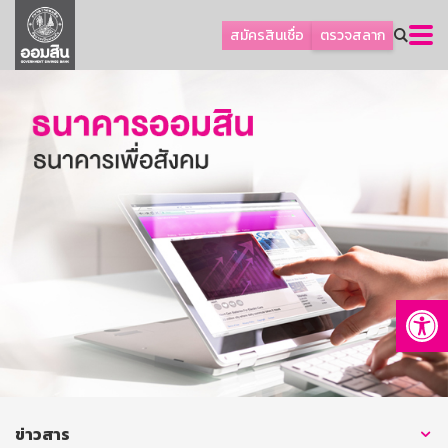
ลูกค้าธุรกิจ
สมัครสินเชื่อ
ตรวจสลาก
ลูกค้าผู้ประกอบรายย่อย
โปรโมชัน
ออมเพื่อสุข
เกี่ยวกับธนาคาร
การพัฒนาที่ยั่งยืน
ข่าวสาร
บริการทางการเงิน
Op
อื่นๆ
ติดต่อเรา
บริการออนไลน์
TH
EN
ข่าวสาร
GSB Society