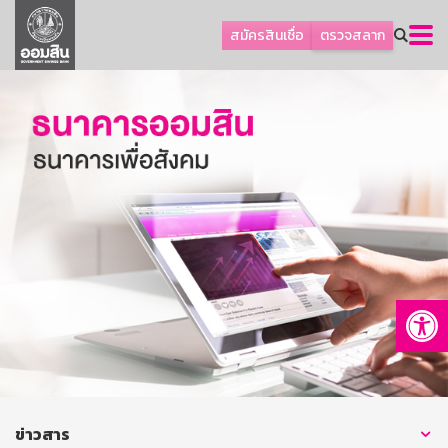
ลูกค้าธุรกิจ
สมัครสินเชื่อ
ตรวจสลาก
ลูกค้าผู้ประกอบรายย่อย
โปรโมชัน
ออมเพื่อสุข
เกี่ยวกับธนาคาร
การพัฒนาที่ยั่งยืน
ข่าวสาร
บริการทางการเงิน
Op
อื่นๆ
ติดต่อเรา
บริการออนไลน์
TH
EN
ข่าวสาร
GSB Society