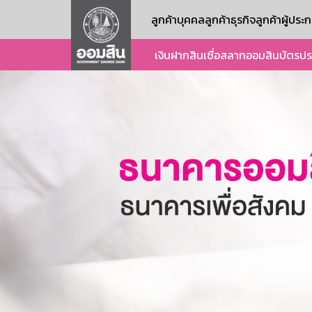
ลูกค้าบุคคล
ลูกค้าธุรกิจ
ลูกค้าผู้ปร
เงินฝาก
สินเชื่อ
สลากออมสิน
บัตร
ปร