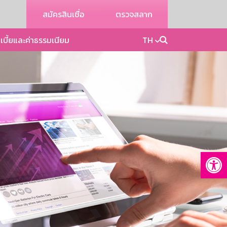
สมัครสินเชื่อ
ตรวจสลาก
เบี้ยและค่าธรรมเนียม
TH
Op