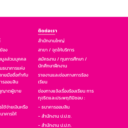
ติดต่อเรา
์
สำนักงานใหญ่
วข้อง
สาขา / จุดให้บริการ
อมูลส่วนบุคคล
สมัครงาน / ทุนการศึกษา /
นักศึกษาฝึกงาน
านธนาคารแห่ง
ายมือชื่อกำกับ
รายงานและช่องทางการร้อง
าคารออมสิน
เรียน
ุญาตผู้ขาย
ช่องทางแจ้งเรื่องร้องเรียน การ
ทุจริตและประพฤติมิชอบ :
ใช้จ่ายเงินหรือ
- ธนาคารออมสิน
นาคารให้
- สำนักงาน ป.ป.ช.
- สำนักงาน ป.ป.ท.