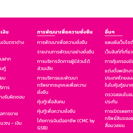
เงิน
การพัฒนาเพื่อความยั่งยืน
อื่นๆ
นเงินตราต่าง
การพัฒนาเพื่อความยั่งยืน
แผนผังเว็บไซต
รายงานการพัฒนาอย่างยั่งยืน
เว็บลิงก์ที่เกี่ย
งินฝาก
การบริหารจัดการผู้มีส่วนได้
การคุ้มครองข้
นกู้
ส่วนเสีย
แต่งตั้งพนักง
ียม
การบริหารและพัฒนา
ประเทศไทยลงล
ทรัพยากรบุคคลเพื่อความ
ในใบหุ้นกู้ธน
ริการ
ยั่งยืน
ตรวจสอบใบอน
ย่างรับผิดชอบ
หุ้นกู้เพื่อสังคม
ประกัน
หุ้นกู้เพื่อความยั่งยืน
การเปิดเผยการ
รอการขาย
ทรัพย์สินของธ
โค้ชการเงินมืออาชีพ (CMC by
ำนวณ - เงิน
สื่อมวลชน
GSB)