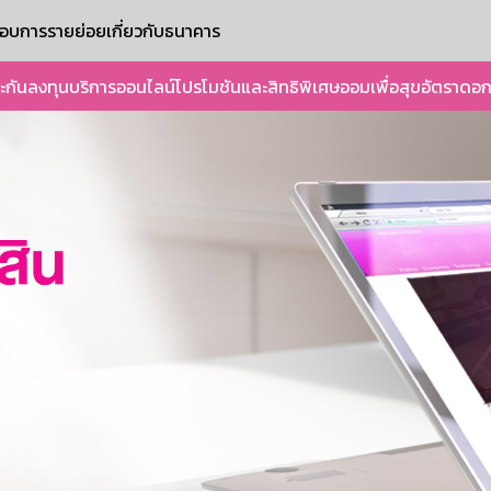
ะกอบการรายย่อย
เกี่ยวกับธนาคาร
ะกัน
ลงทุน
บริการออนไลน์
โปรโมชันและสิทธิพิเศษ
ออมเพื่อสุข
อัตราดอก