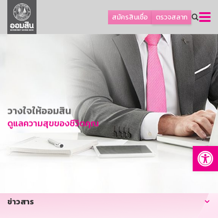
ลูกค้าธุรกิจ
สมัครสินเชื่อ
ตรวจสลาก
ลูกค้าผู้ประกอบรายย่อย
โปรโมชัน
ออมเพื่อสุข
เกี่ยวกับธนาคาร
การพัฒนาที่ยั่งยืน
วางใจให้ออมสิน
ข่าวสาร
ดูแลความสุขของชีวิตคุณ
บริการทางการเงิน
Op
อื่นๆ
ติดต่อเรา
บริการออนไลน์
ข่าวสาร
TH
EN
GSB Society