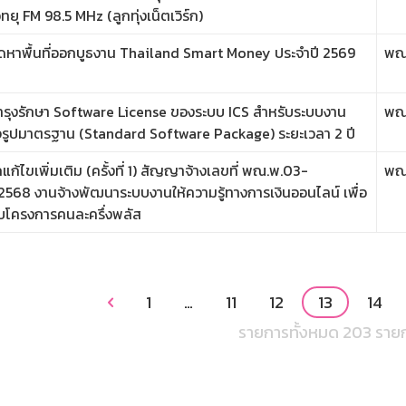
วิทยุ FM 98.5 MHz (ลูกทุ่งเน็ตเวิร์ก)
ัดหาพื้นที่ออกบูธงาน Thailand Smart Money ประจำปี 2569
พณ
ำรุงรักษา Software License ของระบบ ICS สำหรับระบบงาน
พณ
จรูปมาตรฐาน (Standard Software Package) ระยะเวลา 2 ปี
กแก้ไขเพิ่มเติม (ครั้งที่ 1) สัญญาจ้างเลขที่ พณ.พ.03-
พณ
568 งานจ้างพัฒนาระบบงานให้ความรู้ทางการเงินออนไลน์ เพื่อ
ับโครงการคนละครึ่งพลัส
1
…
11
12
13
14

รายการทั้งหมด 203 ราย