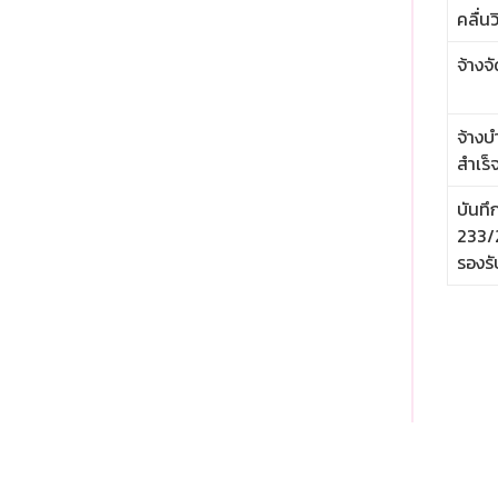
คลื่น
จ้างจ
จ้างบ
สำเร็
บันทึ
233/2
รองร