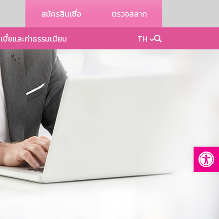
สมัครสินเชื่อ
ตรวจสลาก
เบี้ยและค่าธรรมเนียม
TH
Op