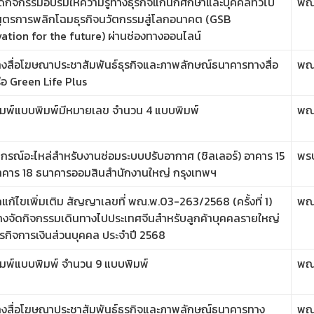
ัดกิจกรรมอบรมให้ความรู้ทางธุรกิจแก่นักศึกษาและบุคคลทั่วไป
พณ
สูตรการพลิกโฉมธุรกิจนวัตกรรมสู่โลกอนาคต (GSB
ation for the future) ผ่านช่องทางออนไลน์
างสื่อโฆษณาประชาสัมพันธ์ธุรกิจและภาพลักษณ์ธนาคารทางสื่อ
พณ
ือ Green Life Plus
พิมพ์แบบพิมพ์มีหมายเลข จำนวน 4 แบบพิมพ์
พณ
ุปกรณ์อะไหล่สำหรับงานซ่อมระบบปรับอากาศ (ชิลเลอร์) อาคาร 15
พร
าคาร 18 ธนาคารออมสินสำนักงานใหญ่ กรุงเทพฯ
กแก้ไขเพิ่มเติม สัญญาเลขที่ พณ.พ.03-263/2568 (ครั้งที่ 1)
พณ
างจัดกิจกรรมเดินทางไปประเทศจีนสำหรับลูกค้าบุคคลรายใหญ่
ุรกิจการเงินส่วนบุคคล ประจำปี 2568
ิมพ์แบบพิมพ์ จำนวน 9 แบบพิมพ์
พณ
วางสื่อโฆษณาประชาสัมพันธ์ธุรกิจและภาพลักษณ์ธนาคารทาง
พณ