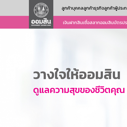
ลูกค้าบุคคล
ลูกค้าธุรกิจ
ลูกค้าผู้ปร
เงินฝาก
สินเชื่อ
สลากออมสิน
บัตร
ปร
วางใจให้ออมสิน
ดูแลความสุขของชีวิตคุณ