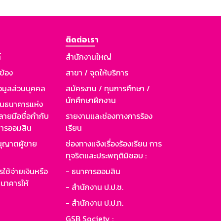
ติดต่อเรา
์
สำนักงานใหญ่
วข้อง
สาขา / จุดให้บริการ
อมูลส่วนบุคคล
สมัครงาน / ทุนการศึกษา /
นักศึกษาฝึกงาน
านธนาคารแห่ง
ายมือชื่อกำกับ
รายงานและช่องทางการร้อง
าคารออมสิน
เรียน
ุญาตผู้ขาย
ช่องทางแจ้งเรื่องร้องเรียน การ
ทุจริตและประพฤติมิชอบ :
ใช้จ่ายเงินหรือ
- ธนาคารออมสิน
นาคารให้
- สำนักงาน ป.ป.ช.
- สำนักงาน ป.ป.ท.
GSB Society :