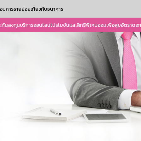
ะกอบการรายย่อย
เกี่ยวกับธนาคาร
ะกัน
ลงทุน
บริการออนไลน์
โปรโมชันและสิทธิพิเศษ
ออมเพื่อสุข
อัตราดอก