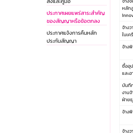
สั่งและคู่มือ
จ้างจ
หลัก
ประกาศเผยแพร่สาระสำคัญ
Innov
ของสัญญาหรือข้อตกลง
จ้างว
ประกาศแจ้งการคืนหลัก
ในเคร
ประกันสัญญา
จ้าง
ซื้ออ
และอ
บันทึ
งานจ้
ฝ่ายธ
จ้างพ
จ้าง