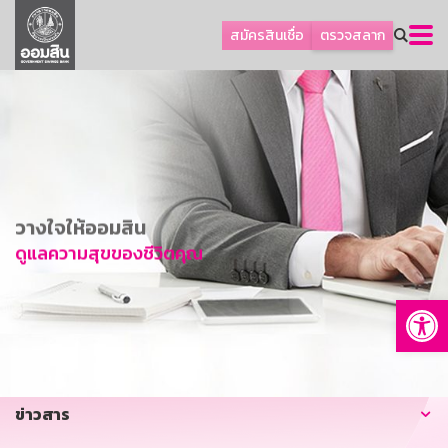
ลูกค้าธุรกิจ
สมัครสินเชื่อ
ตรวจสลาก
ลูกค้าผู้ประกอบรายย่อย
โปรโมชัน
ออมเพื่อสุข
เกี่ยวกับธนาคาร
การพัฒนาที่ยั่งยืน
วางใจให้ออมสิน
ข่าวสาร
ดูแลความสุขของชีวิตคุณ
บริการทางการเงิน
Op
อื่นๆ
ติดต่อเรา
บริการออนไลน์
ข่าวสาร
TH
EN
GSB Society