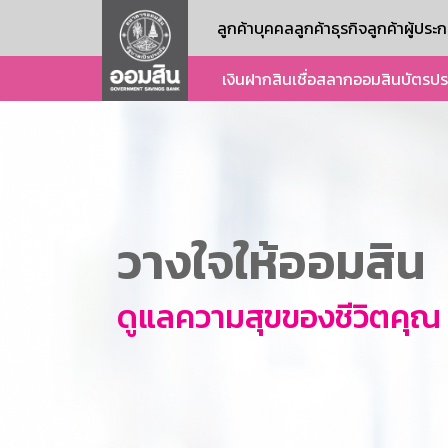
ลูกค้าบุคคล
ลูกค้าธุรกิจ
ลูกค้าผู้ปร
เงินฝาก
สินเชื่อ
สลากออมสิน
บัตร
ปร
วางใจให้ออมสิน
ดูแลความสุขของชีวิตคุณ