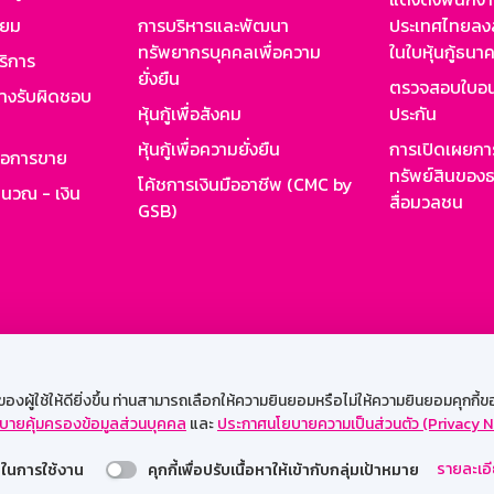
ียม
การบริหารและพัฒนา
ประเทศไทยลงล
ทรัพยากรบุคคลเพื่อความ
ในใบหุ้นกู้ธน
ริการ
ยั่งยืน
ตรวจสอบใบอน
ย่างรับผิดชอบ
หุ้นกู้เพื่อสังคม
ประกัน
หุ้นกู้เพื่อความยั่งยืน
การเปิดเผยการ
รอการขาย
ทรัพย์สินของธ
โค้ชการเงินมืออาชีพ (CMC by
ำนวณ - เงิน
สื่อมวลชน
GSB)
กงาน
Web HR
GSB Wisdom
M-Search
เข้าสู่ร
ผู้ใช้ให้ดียิ่งขึ้น ท่านสามารถเลือกให้ความยินยอมหรือไม่ให้ความยินยอมคุกกี้ของเ
บายคุ้มครองข้อมูลส่วนบุคคล
และ
ประกาศนโยบายความเป็นส่วนตัว (Privacy N
รองรับการใช้งานได้ดีบนเว็บบราวเซอร์
รายละเอี
่วยในการใช้งาน
คุกกี้เพื่อปรับเนื้อหาให้เข้ากับกลุ่มเป้าหมาย