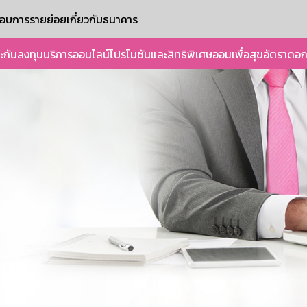
ะกอบการรายย่อย
เกี่ยวกับธนาคาร
ะกัน
ลงทุน
บริการออนไลน์
โปรโมชันและสิทธิพิเศษ
ออมเพื่อสุข
อัตราดอก