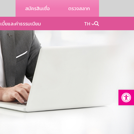
สมัครสินเชื่อ
ตรวจสลาก
เบี้ยและค่าธรรมเนียม
TH
Op