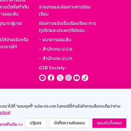
ายมือชื่อกำกับ
รายงานและช่องทางการร้อง
าคารออมสิน
เรียน
ุญาตผู้ขาย
ช่องทางแจ้งเรื่องร้องเรียน การ
ทุจริตและประพฤติมิชอบ :
ใช้จ่ายเงินหรือ
- ธนาคารออมสิน
นาคารให้
- สำนักงาน ป.ป.ช.
- สำนักงาน ป.ป.ท.
GSB Society :
ะบบเน็ตเมล
ราได้ที่ "แถบคุกกี้” แต่ละประเภท ในกรณีที่ท่านไม่ทำการเลือกจะถือว่าท่าน
otice)
ปฏิเสธ
บันทึกความยินยอม
ยอมรับทั้งหมด
ยดเพิ่มเติม >>