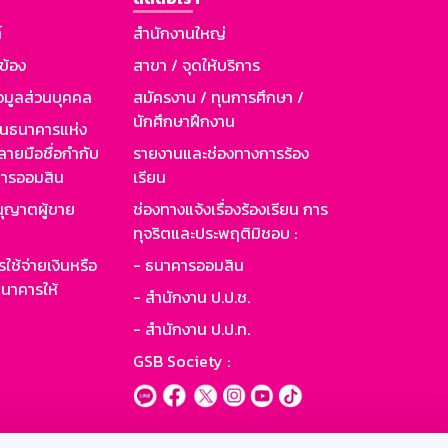
์
สำนักงานใหญ่
วข้อง
สาขา / จุดให้บริการ
อมูลส่วนบุคคล
สมัครงาน / ทุนการศึกษา /
นักศึกษาฝึกงาน
านธนาคารแห่ง
ายมือชื่อกำกับ
รายงานและช่องทางการร้อง
าคารออมสิน
เรียน
ุญาตผู้ขาย
ช่องทางแจ้งเรื่องร้องเรียน การ
ทุจริตและประพฤติมิชอบ :
ใช้จ่ายเงินหรือ
- ธนาคารออมสิน
นาคารให้
- สำนักงาน ป.ป.ช.
- สำนักงาน ป.ป.ท.
GSB Society :