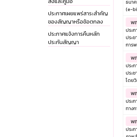
สั่งและคู่มือ
ธนาคา
(e-b
ประกาศเผยแพร่สาระสำคัญ
ของสัญญาหรือข้อตกลง
พณ
ประก
ประกาศแจ้งการคืนหลัก
ประชา
ประกันสัญญา
การพ
พณ
ประกา
ประช
โดยวิ
พณ
ประก
ทางกา
พณ
ประกา
ภาพล