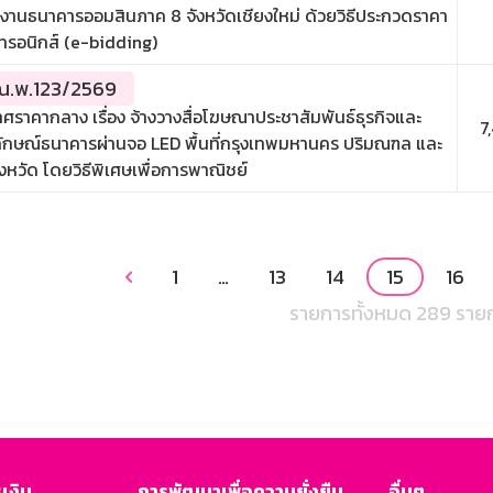
งานธนาคารออมสินภาค 8 จังหวัดเชียงใหม่ ด้วยวิธีประกวดราคา
กทรอนิกส์ (e-bidding)
.พ.123/2569
ศราคากลาง เรื่อง จ้างวางสื่อโฆษณาประชาสัมพันธ์ธุรกิจและ
7
ักษณ์ธนาคารผ่านจอ LED พื้นที่กรุงเทพมหานคร ปริมณฑล และ
ังหวัด โดยวิธีพิเศษเพื่อการพาณิชย์
1
…
13
14
15
16

รายการทั้งหมด 289 ราย
เงิน
การพัฒนาเพื่อความยั่งยืน
อื่นๆ