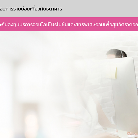
ะกอบการรายย่อย
เกี่ยวกับธนาคาร
ะกัน
ลงทุน
บริการออนไลน์
โปรโมชันและสิทธิพิเศษ
ออมเพื่อสุข
อัตราดอก