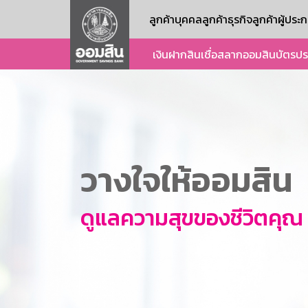
ลูกค้าบุคคล
ลูกค้าธุรกิจ
ลูกค้าผู้ปร
เงินฝาก
สินเชื่อ
สลากออมสิน
บัตร
ปร
วางใจให้ออมสิน
ดูแลความสุขของชีวิตคุณ