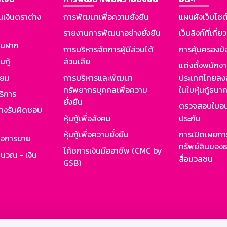
นเงินตราต่าง
การพัฒนาเพื่อความยั่งยืน
แผนผังเว็บไซต
รายงานการพัฒนาอย่างยั่งยืน
เว็บลิงก์ที่เกี่ย
งินฝาก
การบริหารจัดการผู้มีส่วนได้
การคุ้มครองข้
นกู้
ส่วนเสีย
แต่งตั้งพนักง
ียม
การบริหารและพัฒนา
ประเทศไทยลงล
ทรัพยากรบุคคลเพื่อความ
ในใบหุ้นกู้ธน
ริการ
ยั่งยืน
ตรวจสอบใบอน
ย่างรับผิดชอบ
หุ้นกู้เพื่อสังคม
ประกัน
หุ้นกู้เพื่อความยั่งยืน
การเปิดเผยการ
รอการขาย
ทรัพย์สินของธ
โค้ชการเงินมืออาชีพ (CMC by
ำนวณ - เงิน
สื่อมวลชน
GSB)