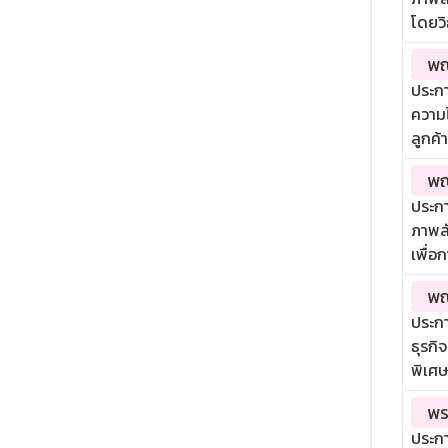
โดยวิ
พณ
ประกา
ความ
ลูกค้
พณ
ประกา
ภาพล
เพื่อ
พณ
ประกา
ธุรกิ
พิเศษ
พร
ประกา