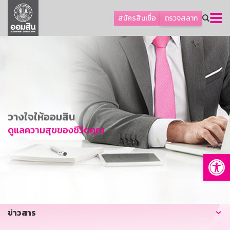
ลูกค้าธุรกิจ
สมัครสินเชื่อ
ตรวจสลาก
ลูกค้าผู้ประกอบรายย่อย
โปรโมชัน
ออมเพื่อสุข
เกี่ยวกับธนาคาร
การพัฒนาที่ยั่งยืน
วางใจให้ออมสิน
ข่าวสาร
ดูแลความสุขของชีวิตคุณ
บริการทางการเงิน
Op
อื่นๆ
ติดต่อเรา
บริการออนไลน์
ข่าวสาร
TH
EN
GSB Society