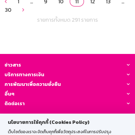
1
…
9
10
11
12
13
…

30

รายการทั้งหมด 291 รายการ
ข่าวสาร
บริการทางการเงิน
การพัฒนาเพื่อความยั่งยืน
อื่นๆ
ติดต่อเรา
GSB Society:
นโยบายการใช้คุกกี้ (Cookies Policy)
เว็บไซต์ของเราจะจัดเก็บคุกกี้เพื่อวัตถุประสงค์ในการปรับปรุง