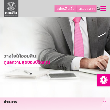
ลูกค้าธุรกิจ
สมัครสินเชื่อ
ตรวจสลาก
ลูกค้าผู้ประกอบรายย่อย
โปรโมชัน
ออมเพื่อสุข
เกี่ยวกับธนาคาร
การพัฒนาที่ยั่งยืน
วางใจให้ออมสิน
ข่าวสาร
ดูแลความสุขของชีวิตคุณ
บริการทางการเงิน
Op
อื่นๆ
ติดต่อเรา
บริการออนไลน์
ข่าวสาร
TH
EN
GSB Society