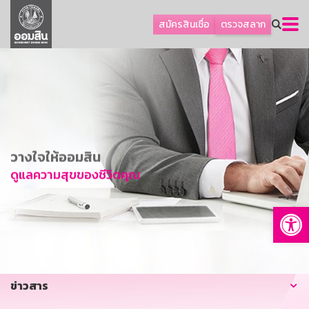
ลูกค้าธุรกิจ
สมัครสินเชื่อ
ตรวจสลาก
ลูกค้าผู้ประกอบรายย่อย
โปรโมชัน
ออมเพื่อสุข
เกี่ยวกับธนาคาร
การพัฒนาที่ยั่งยืน
วางใจให้ออมสิน
ข่าวสาร
ดูแลความสุขของชีวิตคุณ
บริการทางการเงิน
Op
อื่นๆ
ติดต่อเรา
บริการออนไลน์
ข่าวสาร
TH
EN
GSB Society