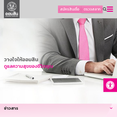
ลูกค้าธุรกิจ
สมัครสินเชื่อ
ตรวจสลาก
ลูกค้าผู้ประกอบรายย่อย
โปรโมชัน
ออมเพื่อสุข
เกี่ยวกับธนาคาร
การพัฒนาที่ยั่งยืน
วางใจให้ออมสิน
ข่าวสาร
ดูแลความสุขของชีวิตคุณ
บริการทางการเงิน
Op
อื่นๆ
ติดต่อเรา
บริการออนไลน์
ข่าวสาร
TH
EN
GSB Society