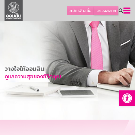
ลูกค้าธุรกิจ
สมัครสินเชื่อ
ตรวจสลาก
ลูกค้าผู้ประกอบรายย่อย
โปรโมชัน
ออมเพื่อสุข
เกี่ยวกับธนาคาร
การพัฒนาที่ยั่งยืน
วางใจให้ออมสิน
ข่าวสาร
ดูแลความสุขของชีวิตคุณ
บริการทางการเงิน
Op
อื่นๆ
ติดต่อเรา
บริการออนไลน์
TH
EN
GSB Society