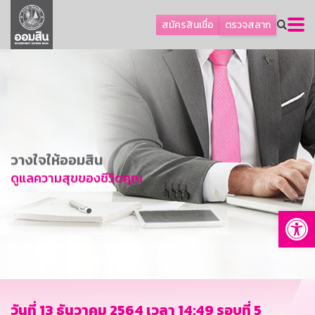
ลูกค้าธุรกิจ
สมัครสินเชื่อ
ตรวจสลาก
ลูกค้าผู้ประกอบรายย่อย
โปรโมชัน
ออมเพื่อสุข
เกี่ยวกับธนาคาร
การพัฒนาที่ยั่งยืน
วางใจให้ออมสิน
ข่าวสาร
ดูแลความสุขของชีวิตคุณ
บริการทางการเงิน
Op
อื่นๆ
ติดต่อเรา
บริการออนไลน์
TH
EN
วันที่ 13 ธันวาคม 2564 เวลา 14:49 รอบที่ 5
GSB Society