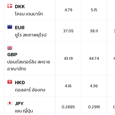
DKK
4.79
5.15
โครน เดนมาร์ก
EUR
37.05
38.11
ยูโร สหภาพยุโรป
GBP
43.19
44.74
ปอนด์สเตอร์ลิง สหราช
อาณาจักร
HKD
4.16
4.36
ดอลลาร์ ฮ่องกง
JPY
0.2885
0.2991
เยน ญี่ปุ่น