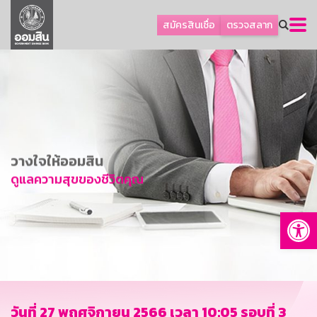
ลูกค้าธุรกิจ
สมัครสินเชื่อ
ตรวจสลาก
ลูกค้าผู้ประกอบรายย่อย
โปรโมชัน
ออมเพื่อสุข
เกี่ยวกับธนาคาร
การพัฒนาที่ยั่งยืน
วางใจให้ออมสิน
ข่าวสาร
ดูแลความสุขของชีวิตคุณ
บริการทางการเงิน
Op
อื่นๆ
ติดต่อเรา
บริการออนไลน์
TH
EN
วันที่ 27 พฤศจิกายน 2566 เวลา 10:05 รอบที่ 3
GSB Society