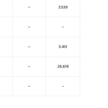
-
3.539
-
-
-
3.413
-
26.619
-
-