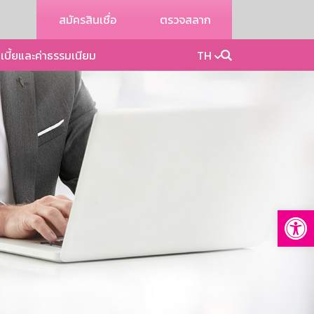
สมัครสินเชื่อ
ตรวจสลาก
เบี้ยและค่าธรรมเนียม
TH
Op