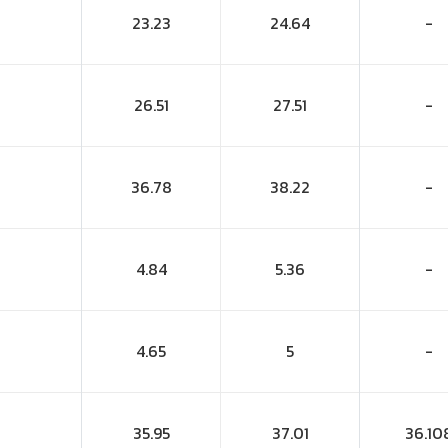
23.23
24.64
-
26.51
27.51
-
36.78
38.22
-
4.84
5.36
-
4.65
5
-
35.95
37.01
36.10