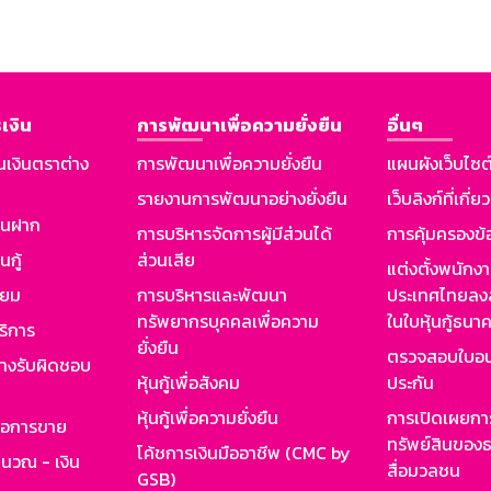
เงิน
การพัฒนาเพื่อความยั่งยืน
อื่นๆ
นเงินตราต่าง
การพัฒนาเพื่อความยั่งยืน
แผนผังเว็บไซต
รายงานการพัฒนาอย่างยั่งยืน
เว็บลิงก์ที่เกี่ย
งินฝาก
การบริหารจัดการผู้มีส่วนได้
การคุ้มครองข้
นกู้
ส่วนเสีย
แต่งตั้งพนักง
ียม
การบริหารและพัฒนา
ประเทศไทยลงล
ทรัพยากรบุคคลเพื่อความ
ในใบหุ้นกู้ธน
ริการ
ยั่งยืน
ตรวจสอบใบอน
ย่างรับผิดชอบ
หุ้นกู้เพื่อสังคม
ประกัน
หุ้นกู้เพื่อความยั่งยืน
การเปิดเผยการ
รอการขาย
ทรัพย์สินของธ
โค้ชการเงินมืออาชีพ (CMC by
ำนวณ - เงิน
สื่อมวลชน
GSB)