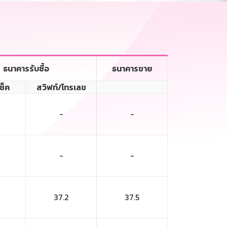
ธนาคารรับซื้อ
ธนาคารขาย
เช็ค
สวิฟท์/โทรเลข
-
-
-
-
37.2
37.5