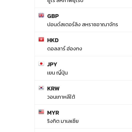
ยูโร สหภาพยุโรป
GBP
ปอนด์สเตอร์ลิง สหราชอาณาจักร
HKD
ดอลลาร์ ฮ่องกง
JPY
เยน ญี่ปุ่น
KRW
วอนเกาหลีใต้
MYR
ริงกิต มาเลเซีย