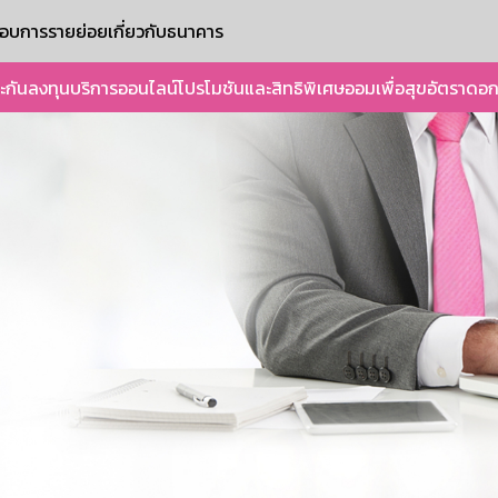
ะกอบการรายย่อย
เกี่ยวกับธนาคาร
ะกัน
ลงทุน
บริการออนไลน์
โปรโมชันและสิทธิพิเศษ
ออมเพื่อสุข
อัตราดอก