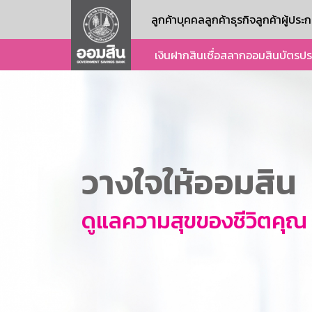
ลูกค้าบุคคล
ลูกค้าธุรกิจ
ลูกค้าผู้ปร
เงินฝาก
สินเชื่อ
สลากออมสิน
บัตร
ปร
วางใจให้ออมสิน
ดูแลความสุขของชีวิตคุณ