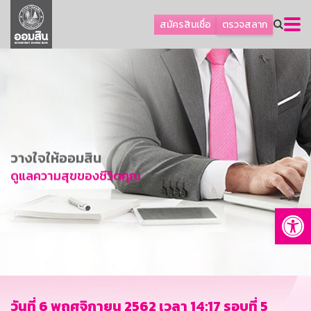
ลูกค้าธุรกิจ
สมัครสินเชื่อ
ตรวจสลาก
ลูกค้าผู้ประกอบรายย่อย
โปรโมชัน
ออมเพื่อสุข
เกี่ยวกับธนาคาร
การพัฒนาที่ยั่งยืน
วางใจให้ออมสิน
ข่าวสาร
ดูแลความสุขของชีวิตคุณ
บริการทางการเงิน
Op
อื่นๆ
ติดต่อเรา
บริการออนไลน์
TH
EN
วันที่ 6 พฤศจิกายน 2562 เวลา 14:17 รอบที่ 5
GSB Society