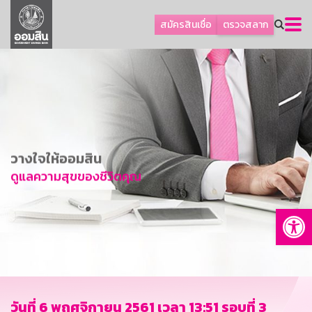
ลูกค้าธุรกิจ
สมัครสินเชื่อ
ตรวจสลาก
ลูกค้าผู้ประกอบรายย่อย
โปรโมชัน
ออมเพื่อสุข
เกี่ยวกับธนาคาร
การพัฒนาที่ยั่งยืน
วางใจให้ออมสิน
ข่าวสาร
ดูแลความสุขของชีวิตคุณ
บริการทางการเงิน
Op
อื่นๆ
ติดต่อเรา
บริการออนไลน์
TH
EN
วันที่ 6 พฤศจิกายน 2561 เวลา 13:51 รอบที่ 3
GSB Society