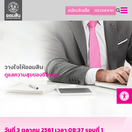
ลูกค้าธุรกิจ
สมัครสินเชื่อ
ตรวจสลาก
ลูกค้าผู้ประกอบรายย่อย
โปรโมชัน
ออมเพื่อสุข
เกี่ยวกับธนาคาร
การพัฒนาที่ยั่งยืน
วางใจให้ออมสิน
ข่าวสาร
ดูแลความสุขของชีวิตคุณ
บริการทางการเงิน
Op
อื่นๆ
ติดต่อเรา
บริการออนไลน์
TH
EN
วันที่ 3 ตุลาคม 2561 เวลา 08:37 รอบที่ 1
GSB Society