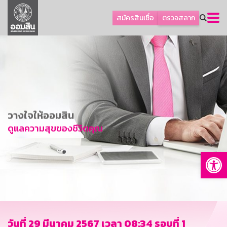
ลูกค้าธุรกิจ
สมัครสินเชื่อ
ตรวจสลาก
ลูกค้าผู้ประกอบรายย่อย
โปรโมชัน
ออมเพื่อสุข
เกี่ยวกับธนาคาร
การพัฒนาที่ยั่งยืน
วางใจให้ออมสิน
ข่าวสาร
ดูแลความสุขของชีวิตคุณ
บริการทางการเงิน
Op
อื่นๆ
ติดต่อเรา
บริการออนไลน์
TH
EN
วันที่ 29 มีนาคม 2567 เวลา 08:34 รอบที่ 1
GSB Society