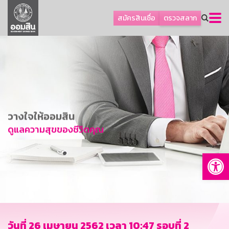
ลูกค้าธุรกิจ
สมัครสินเชื่อ
ตรวจสลาก
ลูกค้าผู้ประกอบรายย่อย
โปรโมชัน
ออมเพื่อสุข
เกี่ยวกับธนาคาร
การพัฒนาที่ยั่งยืน
วางใจให้ออมสิน
ข่าวสาร
ดูแลความสุขของชีวิตคุณ
บริการทางการเงิน
Op
อื่นๆ
ติดต่อเรา
บริการออนไลน์
TH
EN
วันที่ 26 เมษายน 2562 เวลา 10:47 รอบที่ 2
GSB Society