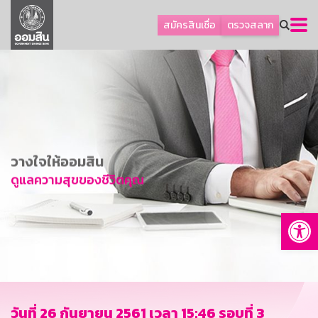
ลูกค้าธุรกิจ
สมัครสินเชื่อ
ตรวจสลาก
ลูกค้าผู้ประกอบรายย่อย
โปรโมชัน
ออมเพื่อสุข
เกี่ยวกับธนาคาร
การพัฒนาที่ยั่งยืน
วางใจให้ออมสิน
ข่าวสาร
ดูแลความสุขของชีวิตคุณ
บริการทางการเงิน
Op
อื่นๆ
ติดต่อเรา
บริการออนไลน์
TH
EN
วันที่ 26 กันยายน 2561 เวลา 15:46 รอบที่ 3
GSB Society