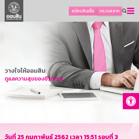
ลูกค้าธุรกิจ
สมัครสินเชื่อ
ตรวจสลาก
ลูกค้าผู้ประกอบรายย่อย
โปรโมชัน
ออมเพื่อสุข
เกี่ยวกับธนาคาร
การพัฒนาที่ยั่งยืน
วางใจให้ออมสิน
ข่าวสาร
ดูแลความสุขของชีวิตคุณ
บริการทางการเงิน
Op
อื่นๆ
ติดต่อเรา
บริการออนไลน์
TH
EN
วันที่ 25 กุมภาพันธ์ 2562 เวลา 15:51 รอบที่ 3
GSB Society