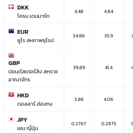
DKK
4.48
4.84
โครน เดนมาร์ก
EUR
34.86
35.9
ยูโร สหภาพยุโรป
GBP
39.89
41.4
ปอนด์สเตอร์ลิง สหราช
อาณาจักร
HKD
3.86
4.06
ดอลลาร์ ฮ่องกง
JPY
0.2767
0.2875
เยน ญี่ปุ่น