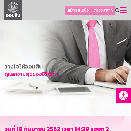
ลูกค้าธุรกิจ
สมัครสินเชื่อ
ตรวจสลาก
ลูกค้าผู้ประกอบรายย่อย
โปรโมชัน
ออมเพื่อสุข
เกี่ยวกับธนาคาร
การพัฒนาที่ยั่งยืน
วางใจให้ออมสิน
ข่าวสาร
ดูแลความสุขของชีวิตคุณ
บริการทางการเงิน
Op
อื่นๆ
ติดต่อเรา
บริการออนไลน์
TH
EN
วันที่ 19 กันยายน 2562 เวลา 14:39 รอบที่ 2
GSB Society