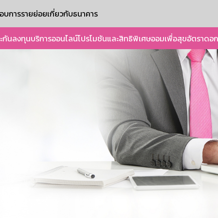
ะกอบการรายย่อย
เกี่ยวกับธนาคาร
ะกัน
ลงทุน
บริการออนไลน์
โปรโมชันและสิทธิพิเศษ
ออมเพื่อสุข
อัตราดอก