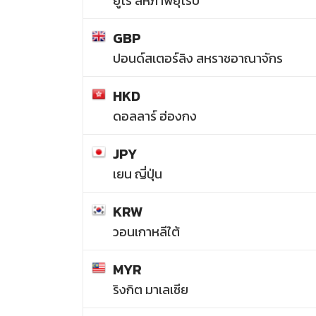
ยูโร สหภาพยุโรป
GBP
ปอนด์สเตอร์ลิง สหราชอาณาจักร
HKD
ดอลลาร์ ฮ่องกง
JPY
เยน ญี่ปุ่น
KRW
วอนเกาหลีใต้
MYR
ริงกิต มาเลเซีย