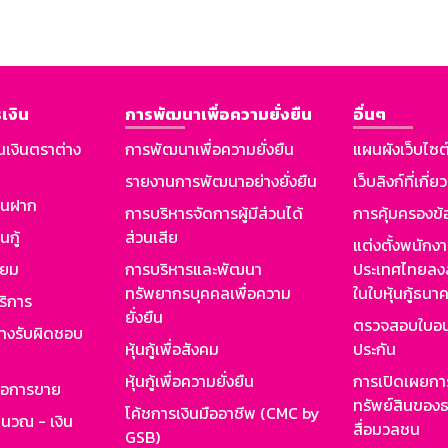
เงิน
การพัฒนาเพื่อความยั่งยืน
อื่นๆ
นเงินตราต่าง
การพัฒนาเพื่อความยั่งยืน
แผนผังเว็บไซต
รายงานการพัฒนาอย่างยั่งยืน
เว็บลิงก์ที่เกี่ย
งินฝาก
การบริหารจัดการผู้มีส่วนได้
การคุ้มครองข้
นกู้
ส่วนเสีย
แต่งตั้งพนักง
ียม
การบริหารและพัฒนา
ประเทศไทยลงล
ทรัพยากรบุคคลเพื่อความ
ในใบหุ้นกู้ธน
ริการ
ยั่งยืน
ตรวจสอบใบอน
ย่างรับผิดชอบ
หุ้นกู้เพื่อสังคม
ประกัน
หุ้นกู้เพื่อความยั่งยืน
การเปิดเผยการ
รอการขาย
ทรัพย์สินของธ
โค้ชการเงินมืออาชีพ (CMC by
ำนวณ - เงิน
สื่อมวลชน
GSB)