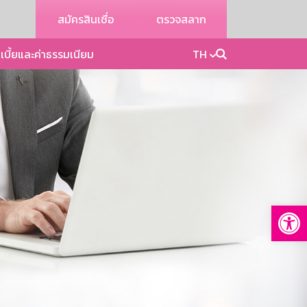
สมัครสินเชื่อ
ตรวจสลาก
เบี้ยและค่าธรรมเนียม
TH
Op