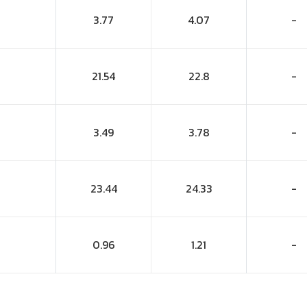
3.77
4.07
-
21.54
22.8
-
3.49
3.78
-
23.44
24.33
-
0.96
1.21
-