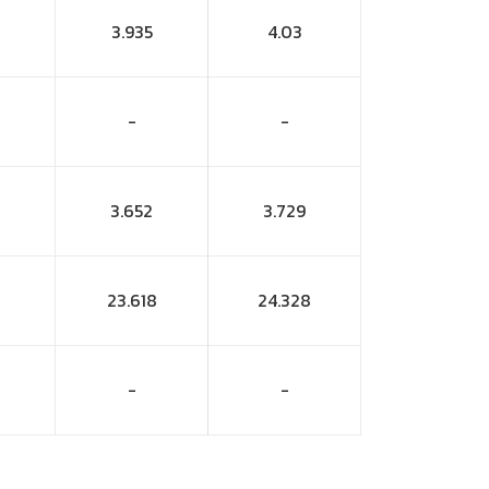
3.935
4.03
-
-
3.652
3.729
23.618
24.328
-
-