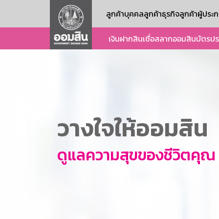
ลูกค้าบุคคล
ลูกค้าธุรกิจ
ลูกค้าผู้ปร
เงินฝาก
สินเชื่อ
สลากออมสิน
บัตร
ปร
วางใจให้ออมสิน
ดูแลความสุขของชีวิตคุณ