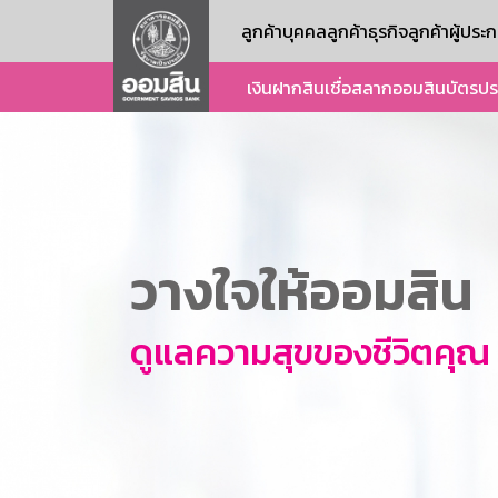
ลูกค้าบุคคล
ลูกค้าธุรกิจ
ลูกค้าผู้ปร
เงินฝาก
สินเชื่อ
สลากออมสิน
บัตร
ปร
วางใจให้ออมสิน
ดูแลความสุขของชีวิตคุณ