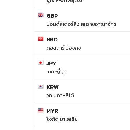
ยูโร สหภาพยุโรป
GBP
ปอนด์สเตอร์ลิง สหราชอาณาจักร
HKD
ดอลลาร์ ฮ่องกง
JPY
เยน ญี่ปุ่น
KRW
วอนเกาหลีใต้
MYR
ริงกิต มาเลเซีย