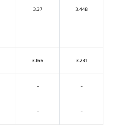
3.37
3.448
-
-
3.166
3.231
-
-
-
-