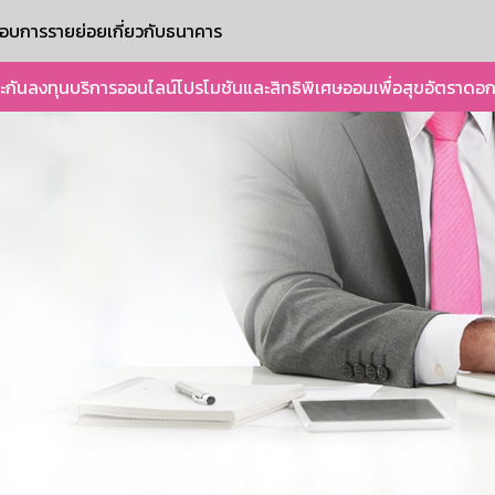
ะกอบการรายย่อย
เกี่ยวกับธนาคาร
ะกัน
ลงทุน
บริการออนไลน์
โปรโมชันและสิทธิพิเศษ
ออมเพื่อสุข
อัตราดอก