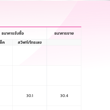
ธนาคารรับซื้อ
ธนาคารขาย
เช็ค
สวิฟท์/โทรเลข
30.1
30.4