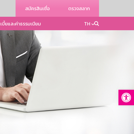
สมัครสินเชื่อ
ตรวจสลาก
เบี้ยและค่าธรรมเนียม
TH
Op