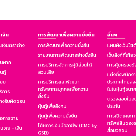
เงิน
การพัฒนาเพื่อความยั่งยืน
อื่นๆ
นเงินตราต่าง
การพัฒนาเพื่อความยั่งยืน
แผนผังเว็บไซต
รายงานการพัฒนาอย่างยั่งยืน
เว็บลิงก์ที่เกี่ย
งินฝาก
การบริหารจัดการผู้มีส่วนได้
การคุ้มครองข้
นกู้
ส่วนเสีย
แต่งตั้งพนักง
ียม
การบริหารและพัฒนา
ประเทศไทยลงล
ทรัพยากรบุคคลเพื่อความ
ในใบหุ้นกู้ธน
ริการ
ยั่งยืน
ตรวจสอบใบอน
ย่างรับผิดชอบ
หุ้นกู้เพื่อสังคม
ประกัน
หุ้นกู้เพื่อความยั่งยืน
การเปิดเผยการ
รอการขาย
ทรัพย์สินของธ
โค้ชการเงินมืออาชีพ (CMC by
ำนวณ - เงิน
สื่อมวลชน
GSB)