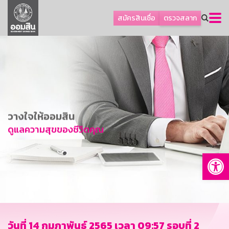
ลูกค้าธุรกิจ
สมัครสินเชื่อ
ตรวจสลาก
ลูกค้าผู้ประกอบรายย่อย
โปรโมชัน
ออมเพื่อสุข
เกี่ยวกับธนาคาร
การพัฒนาที่ยั่งยืน
วางใจให้ออมสิน
ข่าวสาร
ดูแลความสุขของชีวิตคุณ
บริการทางการเงิน
Op
อื่นๆ
ติดต่อเรา
บริการออนไลน์
TH
EN
วันที่ 14 กุมภาพันธ์ 2565 เวลา 09:57 รอบที่ 2
GSB Society