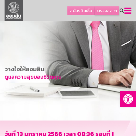
ลูกค้าธุรกิจ
สมัครสินเชื่อ
ตรวจสลาก
ลูกค้าผู้ประกอบรายย่อย
โปรโมชัน
ออมเพื่อสุข
เกี่ยวกับธนาคาร
การพัฒนาที่ยั่งยืน
วางใจให้ออมสิน
ข่าวสาร
ดูแลความสุขของชีวิตคุณ
บริการทางการเงิน
Op
อื่นๆ
ติดต่อเรา
บริการออนไลน์
TH
EN
วันที่ 13 มกราคม 2566 เวลา 08:36 รอบที่ 1
GSB Society