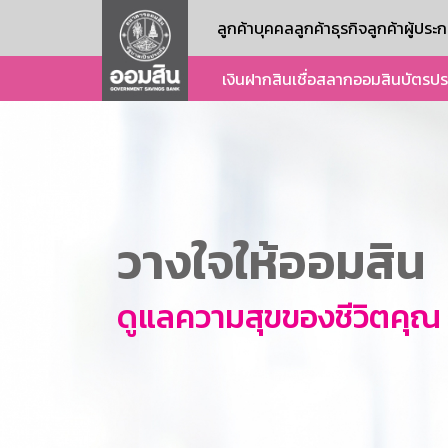
ลูกค้าบุคคล
ลูกค้าธุรกิจ
ลูกค้าผู้ปร
เงินฝาก
สินเชื่อ
สลากออมสิน
บัตร
ปร
วางใจให้ออมสิน
ดูแลความสุขของชีวิตคุณ