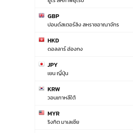
ยูโร สหภาพยุโรป
GBP
ปอนด์สเตอร์ลิง สหราชอาณาจักร
HKD
ดอลลาร์ ฮ่องกง
JPY
เยน ญี่ปุ่น
KRW
วอนเกาหลีใต้
MYR
ริงกิต มาเลเซีย