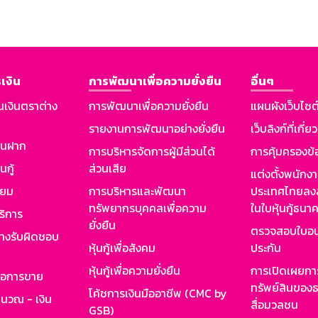
เงิน
การพัฒนาเพื่อความยั่งยืน
อื่นๆ
นเงินตราต่าง
การพัฒนาเพื่อความยั่งยืน
แผนผังเว็บไซต
รายงานการพัฒนาอย่างยั่งยืน
เว็บลิงก์ที่เกี่ย
งินฝาก
การบริหารจัดการผู้มีส่วนได้
การคุ้มครองข้
นกู้
ส่วนเสีย
แต่งตั้งพนักง
ียม
การบริหารและพัฒนา
ประเทศไทยลงล
ทรัพยากรบุคคลเพื่อความ
ในใบหุ้นกู้ธน
ริการ
ยั่งยืน
ตรวจสอบใบอน
ย่างรับผิดชอบ
หุ้นกู้เพื่อสังคม
ประกัน
หุ้นกู้เพื่อความยั่งยืน
การเปิดเผยการ
รอการขาย
ทรัพย์สินของธ
โค้ชการเงินมืออาชีพ (CMC by
ำนวณ - เงิน
สื่อมวลชน
GSB)