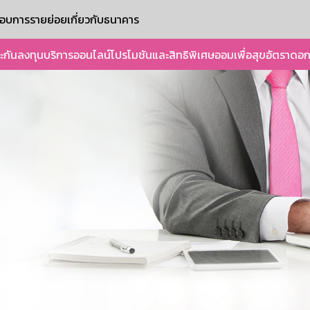
ะกอบการรายย่อย
เกี่ยวกับธนาคาร
ะกัน
ลงทุน
บริการออนไลน์
โปรโมชันและสิทธิพิเศษ
ออมเพื่อสุข
อัตราดอก