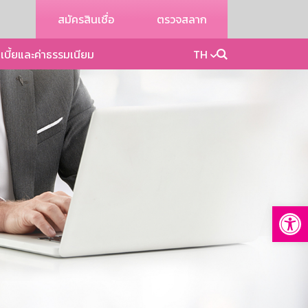
สมัครสินเชื่อ
ตรวจสลาก
เบี้ยและค่าธรรมเนียม
TH
Op