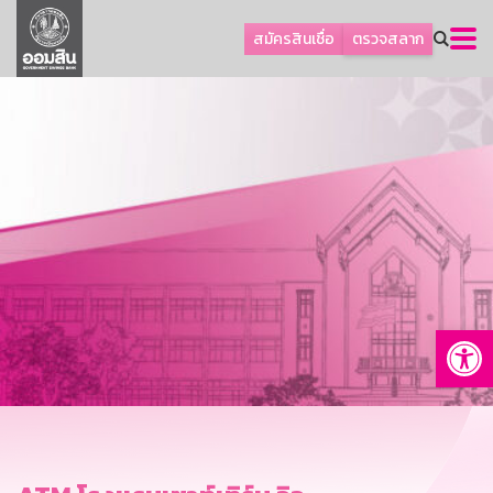
ลูกค้าธุรกิจ
สมัครสินเชื่อ
ตรวจสลาก
ลูกค้าผู้ประกอบรายย่อย
โปรโมชัน
ออมเพื่อสุข
เกี่ยวกับธนาคาร
การพัฒนาที่ยั่งยืน
ข่าวสาร
บริการทางการเงิน
Op
อื่นๆ
ติดต่อเรา
บริการออนไลน์
TH
EN
GSB Society