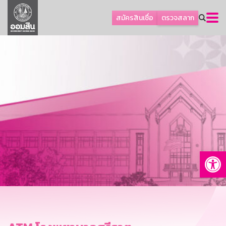
ลูกค้าธุรกิจ
สมัครสินเชื่อ
ตรวจสลาก
ลูกค้าผู้ประกอบรายย่อย
โปรโมชัน
ออมเพื่อสุข
เกี่ยวกับธนาคาร
การพัฒนาที่ยั่งยืน
ข่าวสาร
บริการทางการเงิน
Op
อื่นๆ
ติดต่อเรา
บริการออนไลน์
TH
EN
GSB Society