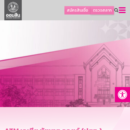
ลูกค้าธุรกิจ
สมัครสินเชื่อ
ตรวจสลาก
ลูกค้าผู้ประกอบรายย่อย
โปรโมชัน
ออมเพื่อสุข
เกี่ยวกับธนาคาร
การพัฒนาที่ยั่งยืน
ข่าวสาร
บริการทางการเงิน
Op
อื่นๆ
ติดต่อเรา
บริการออนไลน์
TH
EN
GSB Society