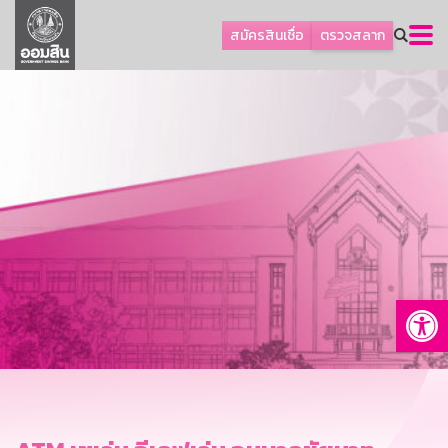
ลูกค้าธุรกิจ
สมัครสินเชื่อ
ตรวจสลาก
ลูกค้าผู้ประกอบรายย่อย
โปรโมชัน
ออมเพื่อสุข
เกี่ยวกับธนาคาร
การพัฒนาที่ยั่งยืน
ข่าวสาร
บริการทางการเงิน
Op
อื่นๆ
ติดต่อเรา
บริการออนไลน์
TH
EN
GSB Society